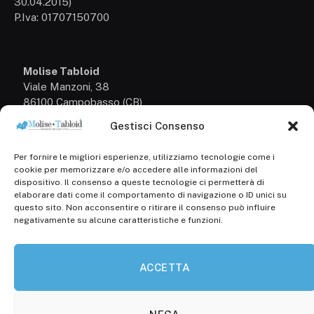
30.04.2015)
P.Iva: 01707150700
Molise Tabloid
Viale Manzoni, 38
86100 Campobasso (CB)
Gestisci Consenso
Tel.
+39 3333169466
Per fornire le migliori esperienze, utilizziamo tecnologie come i
Scrivici a:
cookie per memorizzare e/o accedere alle informazioni del
info@molisetabloid.it
dispositivo. Il consenso a queste tecnologie ci permetterà di
elaborare dati come il comportamento di navigazione o ID unici su
commerciale@molisetabloid.it
questo sito. Non acconsentire o ritirare il consenso può influire
negativamente su alcune caratteristiche e funzioni.
Disclaimer
ACCETTA
Privacy Policy
Cookie Policy (UE)