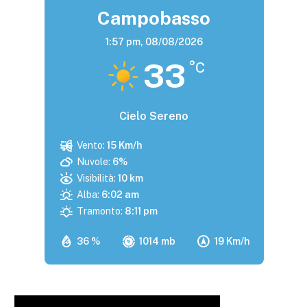
Campobasso
1:57 pm,
08/08/2026
33
°C
Cielo Sereno
Vento:
15 Km/h
Nuvole:
6%
Visibilità:
10 km
Alba:
6:02 am
Tramonto:
8:11 pm
36 %
1014 mb
19 Km/h