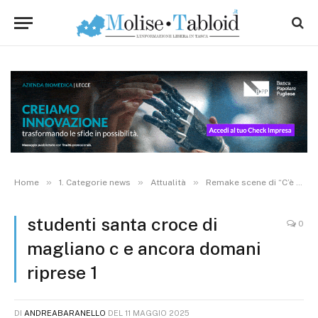
»
»
»
Home
1. Categorie news
Attualità
Remake scene di “C’è ancora domani”, studenti di Santa Croce di Magliano protagonisti con Paese Mio. FOTO
studenti santa croce di
0
magliano c e ancora domani
riprese 1
DI
ANDREABARANELLO
DEL
11 MAGGIO 2025