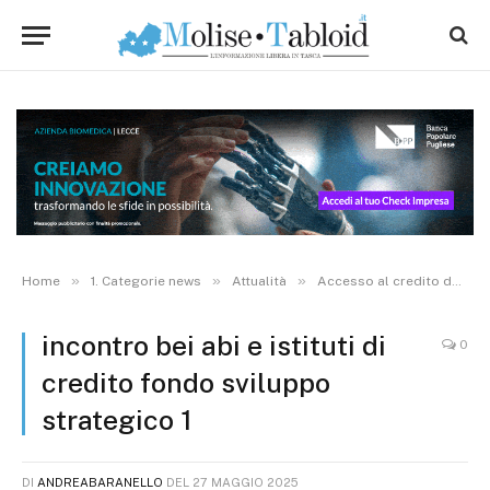
»
»
»
Home
1. Categorie news
Attualità
Accesso al credito delle imprese molisane, gettate le basi per un Fondo di Sviluppo Strategico
incontro bei abi e istituti di
0
credito fondo sviluppo
strategico 1
DI
ANDREABARANELLO
DEL
27 MAGGIO 2025