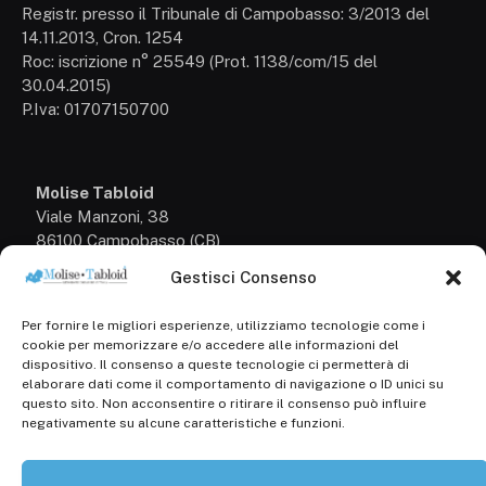
Registr. presso il Tribunale di Campobasso: 3/2013 del
14.11.2013, Cron. 1254
Roc: iscrizione n° 25549 (Prot. 1138/com/15 del
30.04.2015)
P.Iva: 01707150700
Molise Tabloid
Viale Manzoni, 38
86100 Campobasso (CB)
Gestisci Consenso
Tel.
+39 3333169466
Per fornire le migliori esperienze, utilizziamo tecnologie come i
Scrivici a:
cookie per memorizzare e/o accedere alle informazioni del
info@molisetabloid.it
dispositivo. Il consenso a queste tecnologie ci permetterà di
elaborare dati come il comportamento di navigazione o ID unici su
commerciale@molisetabloid.it
questo sito. Non acconsentire o ritirare il consenso può influire
negativamente su alcune caratteristiche e funzioni.
Disclaimer