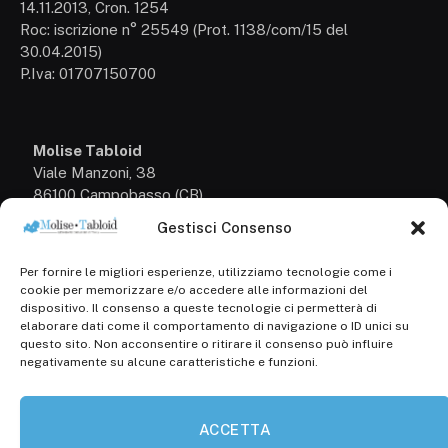
14.11.2013, Cron. 1254
Roc: iscrizione n° 25549 (Prot. 1138/com/15 del
30.04.2015)
P.Iva: 01707150700
Molise Tabloid
Viale Manzoni, 38
86100 Campobasso (CB)
Gestisci Consenso
Tel.
+39 3333169466
Per fornire le migliori esperienze, utilizziamo tecnologie come i
Scrivici a:
cookie per memorizzare e/o accedere alle informazioni del
info@molisetabloid.it
dispositivo. Il consenso a queste tecnologie ci permetterà di
elaborare dati come il comportamento di navigazione o ID unici su
commerciale@molisetabloid.it
questo sito. Non acconsentire o ritirare il consenso può influire
negativamente su alcune caratteristiche e funzioni.
Disclaimer
ACCETTA
Privacy Policy