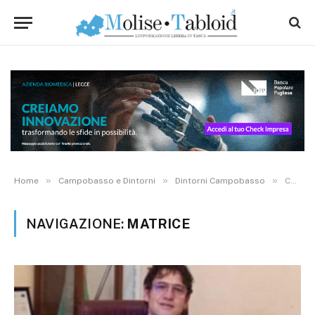
»
»
»
Home
Campobasso e Dintorni
Dintorni Campobasso
Category: "Matrice"
NAVIGAZIONE:
MATRICE