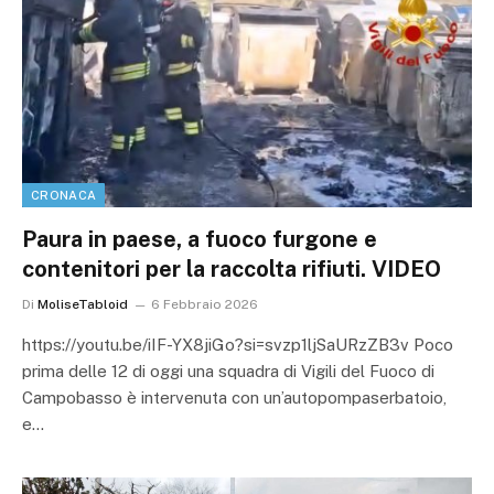
CRONACA
Paura in paese, a fuoco furgone e
contenitori per la raccolta rifiuti. VIDEO
Di
MoliseTabloid
6 Febbraio 2026
https://youtu.be/iIF-YX8jiGo?si=svzp1ljSaURzZB3v Poco
prima delle 12 di oggi una squadra di Vigili del Fuoco di
Campobasso è intervenuta con un’autopompaserbatoio,
e…