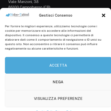
Viale Manzoni, 38
86100 Campobasso (CB)
Gestisci Consenso
Tel.
+39 3333169466
Per fornire le migliori esperienze, utilizziamo tecnologie come i
Scrivici a:
cookie per memorizzare e/o accedere alle informazioni del
info@molisetabloid.it
dispositivo. Il consenso a queste tecnologie ci permetterà di
elaborare dati come il comportamento di navigazione o ID unici su
commerciale@molisetabloid.it
questo sito. Non acconsentire o ritirare il consenso può influire
negativamente su alcune caratteristiche e funzioni.
Disclaimer
ACCETTA
Privacy Policy
Cookie Policy (UE)
NEGA
VISUALIZZA PREFERENZE
© 2026 Molisetabloid -Powered by
Robarts
.