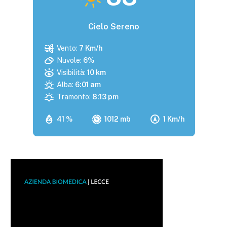
Cielo Sereno
Vento:
7 Km/h
Nuvole:
6%
Visibilità:
10 km
Alba:
6:01 am
Tramonto:
8:13 pm
41 %
1012 mb
1 Km/h