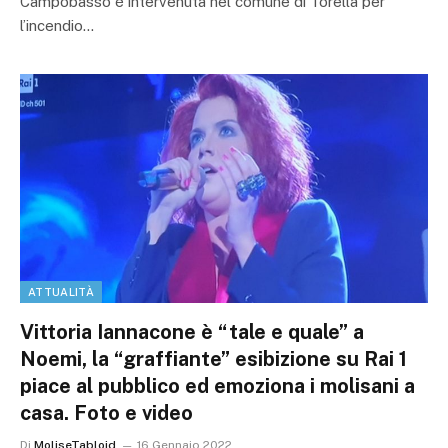
Campobasso è intervenuta nel comune di Torella per
l’incendio…
ATTUALITÀ
Vittoria Iannacone è “tale e quale” a
Noemi, la “graffiante” esibizione su Rai 1
piace al pubblico ed emoziona i molisani a
casa. Foto e video
Di
MoliseTabloid
16 Gennaio 2022