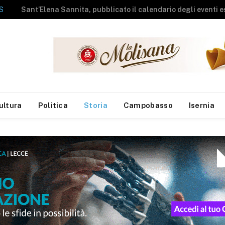
La Sea apre le porte del Centro Comunale di Raccolta agli studenti del campus estivo di Campolieto
ultura
Politica
Storia
Campobasso
Isernia