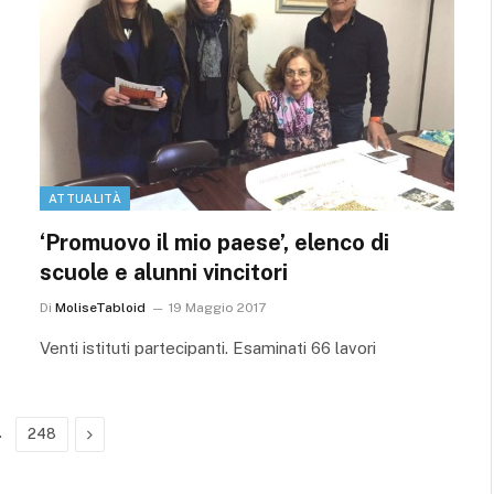
ATTUALITÀ
‘Promuovo il mio paese’, elenco di
scuole e alunni vincitori
Di
MoliseTabloid
19 Maggio 2017
Venti istituti partecipanti. Esaminati 66 lavori
…
Prossimo
248