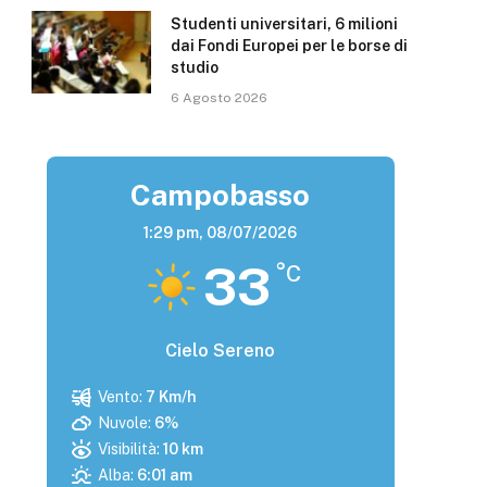
Studenti universitari, 6 milioni
dai Fondi Europei per le borse di
studio
6 Agosto 2026
Campobasso
1:29 pm,
08/07/2026
33
°C
Cielo Sereno
Vento:
7 Km/h
Nuvole:
6%
Visibilità:
10 km
Alba:
6:01 am