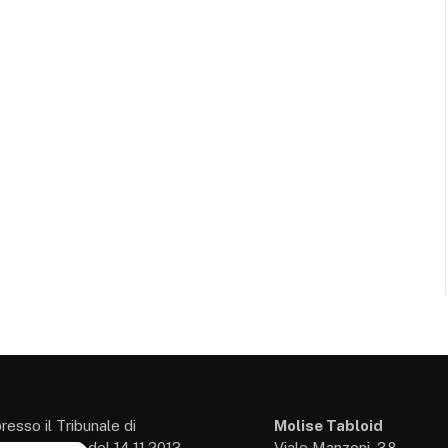
presso il Tribunale di
Molise Tabloid
so: 3/2013 del 14.11.2013,
Viale Manzoni, 38