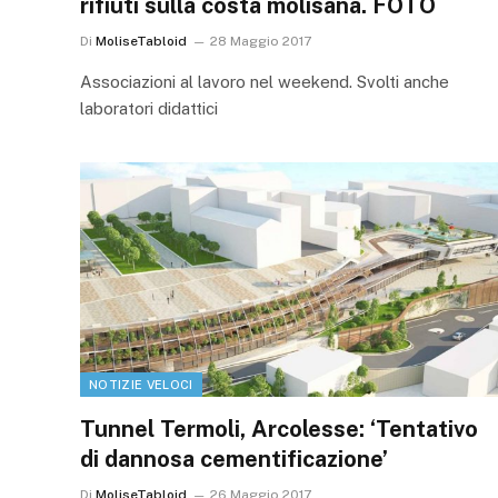
rifiuti sulla costa molisana. FOTO
Di
MoliseTabloid
28 Maggio 2017
Associazioni al lavoro nel weekend. Svolti anche
laboratori didattici
NOTIZIE VELOCI
Tunnel Termoli, Arcolesse: ‘Tentativo
di dannosa cementificazione’
Di
MoliseTabloid
26 Maggio 2017