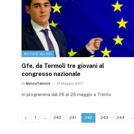
NOTIZIE VELOCI
Gfe, da Termoli tre giovani al
congresso nazionale
Di
MoliseTabloid
19 Maggio 2017
In programma dal 26 al 28 maggio a Trento
Precedente
…
1
240
241
242
243
244