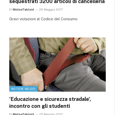
sequestrati 3200 articoli di cancelleria
Di
MoliseTabloid
26 Maggio 2017
Gravi violazioni al Codice del Consumo
NOTIZIE VELOCI
‘Educazione e sicurezza stradale’,
incontro con gli studenti
Di
MoliseTabloid
25 Maggio 2017