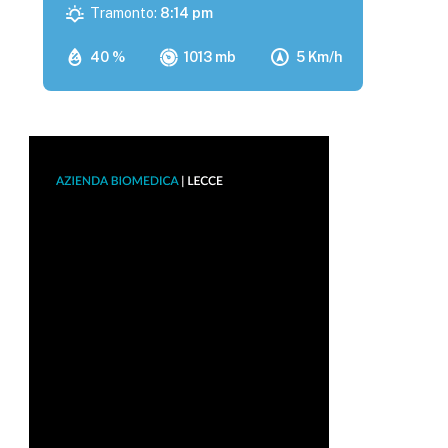
Tramonto:
8:14 pm
40 %
1013 mb
5 Km/h