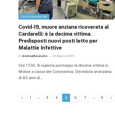
CERCEMAGGIORE
Covid-19, muore anziana ricoverata al
Cardarelli: è la decima vittima.
Predisposti nuovi posti letto per
Malattie Infettive
Di
AndreaBaranello
31 Marzo 2020
Ore 17.30. Si registra purtroppo la decima vittima in
Molise a causa del Coronavirus. Deceduta un’anziana
di 83 anni di…
Precedente
…
…
Pr
1
3
4
5
6
7
9