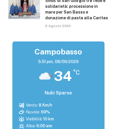
Smoc di San Giorgio tra fede e
solidarietà: processione in
mare per San Basso e
donazione di pasta alla Caritas
6 Agosto 2026
Campobasso
5:51 pm,
08/06/2026
34
°C
Nubi Sparse
Vento:
8 Km/h
Nuvole:
69%
Visibilità:
10 km
Alba:
6:00 am