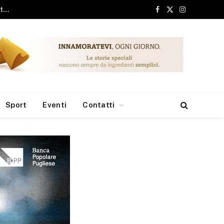
ari, 6 milioni dai Fondi Europei per le borse di studio
Facebook
X
Instagram
(Twitter)
Sport
Eventi
Contatti