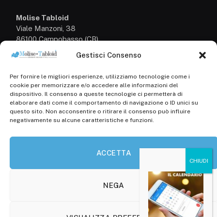
Molise Tabloid
Viale Manzoni, 38
86100 Campobasso (CB)
Gestisci Consenso
Tel.
+39 3333169466
Per fornire le migliori esperienze, utilizziamo tecnologie come i
Scrivici a:
cookie per memorizzare e/o accedere alle informazioni del
info@molisetabloid.it
dispositivo. Il consenso a queste tecnologie ci permetterà di
elaborare dati come il comportamento di navigazione o ID unici su
commerciale@molisetabloid.it
questo sito. Non acconsentire o ritirare il consenso può influire
negativamente su alcune caratteristiche e funzioni.
Disclaimer
ACCETTA
Privacy Policy
Cookie Policy (UE)
NEGA