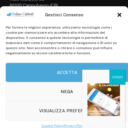
86100 Campobasso (CB)
Gestisci Consenso
Tel.
+39 3333169466
Per fornire le migliori esperienze, utilizziamo tecnologie come i
Scrivici a:
cookie per memorizzare e/o accedere alle informazioni del
info@molisetabloid.it
dispositivo. Il consenso a queste tecnologie ci permetterà di
elaborare dati come il comportamento di navigazione o ID unici su
commerciale@molisetabloid.it
questo sito. Non acconsentire o ritirare il consenso può influire
negativamente su alcune caratteristiche e funzioni.
Disclaimer
ACCETTA
Privacy Policy
Cookie Policy (UE)
NEGA
VISUALIZZA PREFERENZE
© 2026 Molisetabloid -Powered by
Robarts
.
Cookie Policy
Privacy Policy