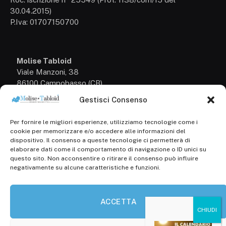
30.04.2015)
P.Iva: 01707150700
Molise Tabloid
Viale Manzoni, 38
86100 Campobasso (CB)
Gestisci Consenso
Tel.
+39 3333169466
Per fornire le migliori esperienze, utilizziamo tecnologie come i
Scrivici a:
cookie per memorizzare e/o accedere alle informazioni del
info@molisetabloid.it
dispositivo. Il consenso a queste tecnologie ci permetterà di
elaborare dati come il comportamento di navigazione o ID unici su
commerciale@molisetabloid.it
questo sito. Non acconsentire o ritirare il consenso può influire
negativamente su alcune caratteristiche e funzioni.
Disclaimer
ACCETTA
Privacy Policy
Cookie Policy (UE)