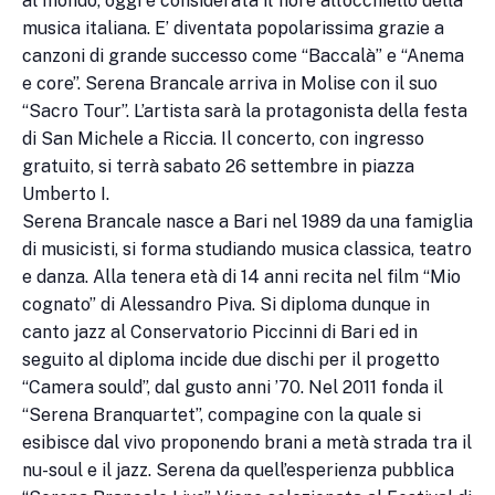
al mondo, oggi è considerata il fiore all’occhiello della
musica italiana. E’ diventata popolarissima grazie a
canzoni di grande successo come “Baccalà” e “Anema
e core”. Serena Brancale arriva in Molise con il suo
“Sacro Tour”. L’artista sarà la protagonista della festa
di San Michele a Riccia. Il concerto, con ingresso
gratuito, si terrà sabato 26 settembre in piazza
Umberto I.
Serena Brancale nasce a Bari nel 1989 da una famiglia
di musicisti, si forma studiando musica classica, teatro
e danza. Alla tenera età di 14 anni recita nel film “Mio
cognato” di Alessandro Piva. Si diploma dunque in
canto jazz al Conservatorio Piccinni di Bari ed in
seguito al diploma incide due dischi per il progetto
“Camera sould”, dal gusto anni ’70. Nel 2011 fonda il
“Serena Branquartet”, compagine con la quale si
esibisce dal vivo proponendo brani a metà strada tra il
nu-soul e il jazz. Serena da quell’esperienza pubblica