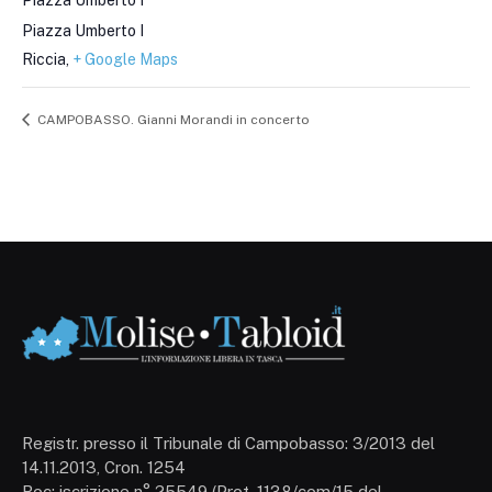
Piazza Umberto I
Piazza Umberto I
Riccia
,
+ Google Maps
CAMPOBASSO. Gianni Morandi in concerto
Registr. presso il Tribunale di Campobasso: 3/2013 del
14.11.2013, Cron. 1254
Roc: iscrizione n° 25549 (Prot. 1138/com/15 del