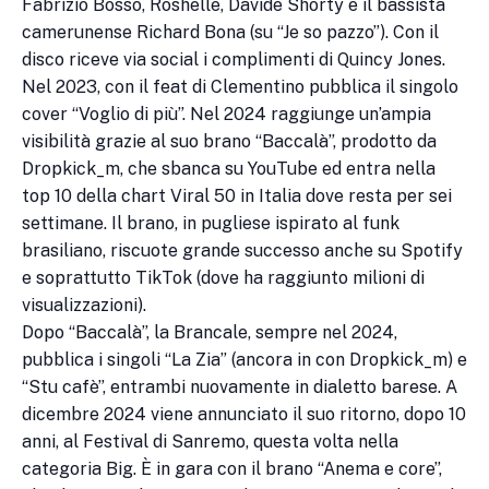
Fabrizio Bosso, Roshelle, Davide Shorty e il bassista
camerunense Richard Bona (su “Je so pazzo”). Con il
disco riceve via social i complimenti di Quincy Jones.
Nel 2023, con il feat di Clementino pubblica il singolo
cover “Voglio di più”. Nel 2024 raggiunge un’ampia
visibilità grazie al suo brano “Baccalà”, prodotto da
Dropkick_m, che sbanca su YouTube ed entra nella
top 10 della chart Viral 50 in Italia dove resta per sei
settimane. Il brano, in pugliese ispirato al funk
brasiliano, riscuote grande successo anche su Spotify
e soprattutto TikTok (dove ha raggiunto milioni di
visualizzazioni).
Dopo “Baccalà”, la Brancale, sempre nel 2024,
pubblica i singoli “La Zia” (ancora in con Dropkick_m) e
“Stu cafè”, entrambi nuovamente in dialetto barese. A
dicembre 2024 viene annunciato il suo ritorno, dopo 10
anni, al Festival di Sanremo, questa volta nella
categoria Big. È in gara con il brano “Anema e core”,