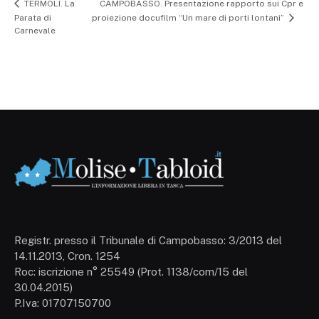
CAMPOBASSO. Presentazione rapporto sui Cpr e
TERMOLI. La
Parata di
proiezione docufilm “Un mare di porti lontani”
Carnevale
Registr. presso il Tribunale di Campobasso: 3/2013 del
14.11.2013, Cron. 1254
Roc: iscrizione n° 25549 (Prot. 1138/com/15 del
30.04.2015)
P.Iva: 01707150700