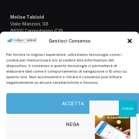
Molise Tabloid
Viale Manzoni, 38
86100 Campobasso (CB)
Gestisci Consenso
Tel.
+39 3333169466
Per fornire le migliori esperienze, utilizziamo tecnologie come i
Scrivici a:
cookie per memorizzare e/o accedere alle informazioni del
info@molisetabloid.it
dispositivo. Il consenso a queste tecnologie ci permetterà di
elaborare dati come il comportamento di navigazione o ID unici su
commerciale@molisetabloid.it
questo sito. Non acconsentire o ritirare il consenso può influire
negativamente su alcune caratteristiche e funzioni.
Disclaimer
ACCETTA
Privacy Policy
Cookie Policy (UE)
NEGA