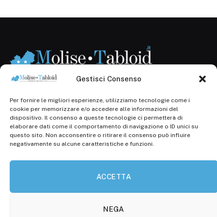
Gestisci Consenso
Per fornire le migliori esperienze, utilizziamo tecnologie come i
Registr. presso il Tribunale di Campobasso: 3/2013 del
cookie per memorizzare e/o accedere alle informazioni del
14.11.2013, Cron. 1254
dispositivo. Il consenso a queste tecnologie ci permetterà di
elaborare dati come il comportamento di navigazione o ID unici su
Roc: iscrizione n° 25549 (Prot. 1138/com/15 del
questo sito. Non acconsentire o ritirare il consenso può influire
30.04.2015)
negativamente su alcune caratteristiche e funzioni.
P.Iva: 01707150700
ACCETTA
Molise Tabloid
Viale Manzoni, 38
86100 Campobasso (CB)
NEGA