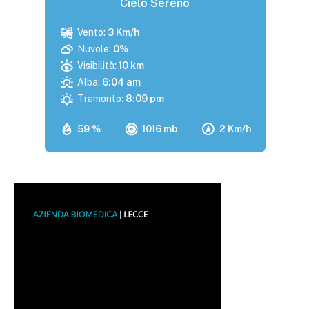
Cielo Sereno
Vento:
3 Km/h
Nuvole:
0%
Visibilità:
10 km
Alba:
6:04 am
Tramonto:
8:09 pm
59 %
1016 mb
2 Km/h