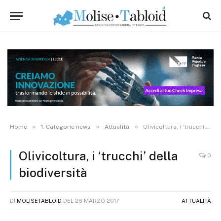
»
»
»
Home
1. Categorie news
Attualità
Olivicoltura, i ‘trucchi’ della biodiversità
Olivicoltura, i ‘trucchi’ della
0
biodiversità
DI
MOLISETABLOID
DEL
26 MARZO 2017
ATTUALITÀ