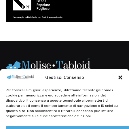
Gestisci Consenso
Per fornire le migliori esperienze, utilizziamo tecnologie come i
Registr. presso il Tribunale di Campobasso: 3/2013 del
cookie per memorizzare e/o accedere alle informazioni del
14.11.2013, Cron. 1254
dispositivo. Il consenso a queste tecnologie ci permetterà di
elaborare dati come il comportamento di navigazione o ID unici su
Roc: iscrizione n° 25549 (Prot. 1138/com/15 del
questo sito. Non acconsentire o ritirare il consenso può influire
30.04.2015)
negativamente su alcune caratteristiche e funzioni.
P.Iva: 01707150700