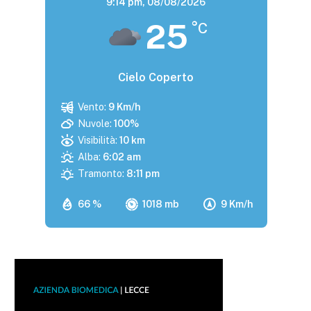
9:14 pm,
08/08/2026
25
°C
Cielo Coperto
Vento:
9 Km/h
Nuvole:
100%
Visibilità:
10 km
Alba:
6:02 am
Tramonto:
8:11 pm
66 %
1018 mb
9 Km/h