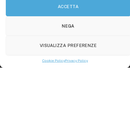
ACCETTA
Molise Tabloid
Viale Manzoni, 38
86100 Campobasso (CB)
NEGA
Tel.
+39 3333169466
VISUALIZZA PREFERENZE
Scrivici a:
info@molisetabloid.it
Cookie Policy
Privacy Policy
commerciale@molisetabloid.it
Disclaimer
Privacy Policy
Cookie Policy (UE)