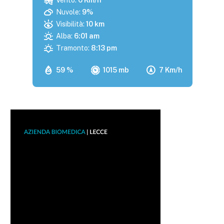
Vento:
6 Km/h
Nuvole:
9%
Visibilità:
10 km
Alba:
6:01 am
Tramonto:
8:13 pm
59 %
1015 mb
7 Km/h