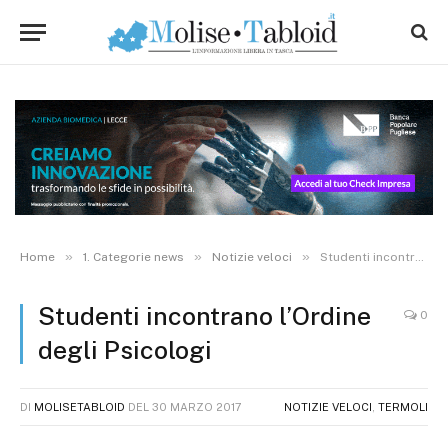
»
»
»
Home
1. Categorie news
Notizie veloci
Studenti incontrano l’Ordine degli Psicologi
Studenti incontrano l’Ordine
0
degli Psicologi
DI
MOLISETABLOID
DEL
30 MARZO 2017
NOTIZIE VELOCI
,
TERMOLI