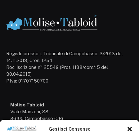
Registr. presso il Tribunale di Campobasso: 3/2013 del
14.11.2013, Cron. 1254
Roc: iscrizione n° 25549 (Prot. 1138/com/15 del
30.04.2015)
P.Iva: 01707150700
Molise Tabloid
Viale Manzoni, 38
86100 Campobasso (CB)
Gestisci Consenso
Tel.
+39 3333169466