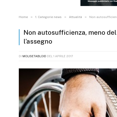
»
»
»
Home
1. Categorie news
Attualità
Non autosufficien
Non autosufficienza, meno del 
l’assegno
DI
MOLISETABLOID
DEL
1 APRILE 2017