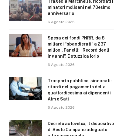
Tragedia Marcinelle, ricordati i
minatori molisani nel 70esimo
anniversario
6 Agosto 2026
Spesa dei fondi PNRR, da 8
miliardi “sbandierati” a 237
milioni. Fanelli: “Record degli
inganni”. E stuzzica Iorio
6 Agosto 2026
Trasporto pubblico, sindacati:
ritardi nel pagamento della
quattordicesima ai dipendenti
Atm e Sati
6 Agosto 2026
Decreto autovelox, il dispositivo
di Sesto Campano adeguato
alle nuove regole