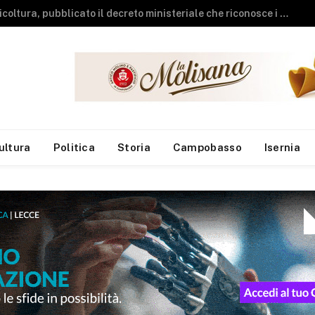
Agricoltura, pubblicato il decreto ministeriale che riconosce i danni da maltempo di inizio aprile
ultura
Politica
Storia
Campobasso
Isernia