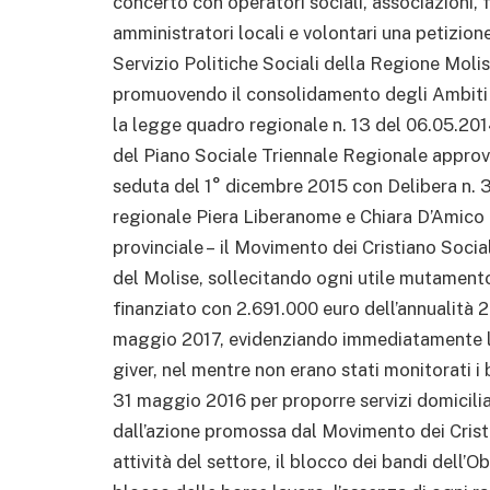
concerto con operatori sociali, associazioni, fa
amministratori locali e volontari una petizio
Servizio Politiche Sociali della Regione Molis
promuovendo il consolidamento degli Ambiti Ter
la legge quadro regionale n. 13 del 06.05.20
del Piano Sociale Triennale Regionale approva
seduta del 1° dicembre 2015 con Delibera n. 31
regionale Piera Liberanome e Chiara D’Amic
provinciale – il Movimento dei Cristiano Sociali
del Molise, sollecitando ogni utile mutamen
finanziato con 2.691.000 euro dell’annualità 2
maggio 2017, evidenziando immediatamente l’e
giver, nel mentre non erano stati monitorati i b
31 maggio 2016 per proporre servizi domiciliar
dall’azione promossa dal Movimento dei Cristia
attività del settore, il blocco dei bandi dell