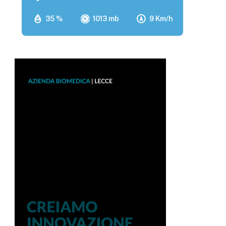
35 %
1013 mb
9 Km/h