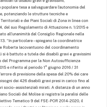
miliari di disabili gravi e gravissimi,
ne popolare tesa a salvaguardare l’autonomia del
e, potenziando le strutture tecniche e
ritoriali e dei Piani Sociali di Zona in linea con
14, del suo Regolamento di Attuazione n. 1/2015 e
to all’unanimità dal Consiglio Regionale nella
3. “In particolare – spiegano la coordinatrice
o e Roberta Iacovantuono del coordinamento
 si è battuto a tutela dei disabili gravi e gravissimi
to del Programma per la Non Autosufficienza
015 e riferito al periodo 1° giugno 2016 / 31
rrore di previsione della spesa del 20% dei care
isogni dei 426 disabili gravi presi in carico fino al
i socio–assistenziali mirati. A distanza di un anno
no Sociali del Molise si registra la paralisi delle
’Obiettivo Tematico 9 del FSE-POR 2014-2020, il