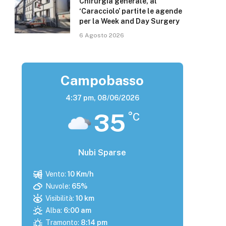
Chirurgia generale, al
‘Caracciolo’ partite le agende
per la Week and Day Surgery
6 Agosto 2026
Campobasso
4:37 pm,
08/06/2026
35
°C
Nubi Sparse
Vento:
10 Km/h
Nuvole:
65%
Visibilità:
10 km
Alba:
6:00 am
Tramonto:
8:14 pm