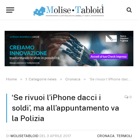
»
»
»
Home
1. Categorie news
Cronaca
‘Se rivuoi l’iPhone dacci i soldi’, ma all’appuntamento va la Polizia
‘Se rivuoi l’iPhone dacci i
0
soldi’, ma all’appuntamento va
la Polizia
DI
MOLISETABLOID
DEL
3 APRILE 2017
CRONACA
,
TERMOLI