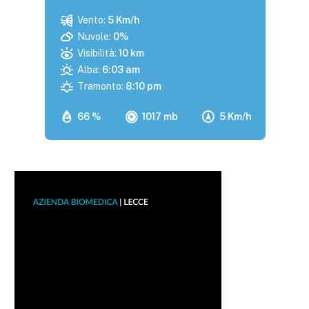
Vento:
5 Km/h
Nuvole:
0%
Visibilità:
10 km
Alba:
6:03 am
Tramonto:
8:10 pm
66 %
1017 mb
5 Km/h