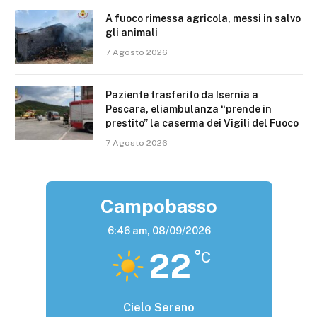
A fuoco rimessa agricola, messi in salvo
gli animali
7 Agosto 2026
Paziente trasferito da Isernia a
Pescara, eliambulanza “prende in
prestito” la caserma dei Vigili del Fuoco
7 Agosto 2026
Campobasso
6:46 am,
08/09/2026
22
°C
Cielo Sereno