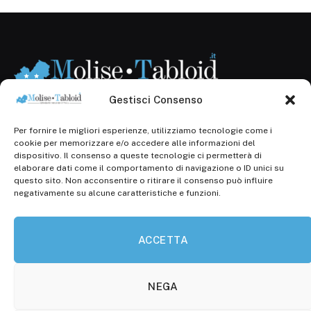
Gestisci Consenso
Per fornire le migliori esperienze, utilizziamo tecnologie come i
Registr. presso il Tribunale di Campobasso: 3/2013 del
cookie per memorizzare e/o accedere alle informazioni del
14.11.2013, Cron. 1254
dispositivo. Il consenso a queste tecnologie ci permetterà di
elaborare dati come il comportamento di navigazione o ID unici su
Roc: iscrizione n° 25549 (Prot. 1138/com/15 del
questo sito. Non acconsentire o ritirare il consenso può influire
30.04.2015)
negativamente su alcune caratteristiche e funzioni.
P.Iva: 01707150700
ACCETTA
Molise Tabloid
Viale Manzoni, 38
86100 Campobasso (CB)
NEGA