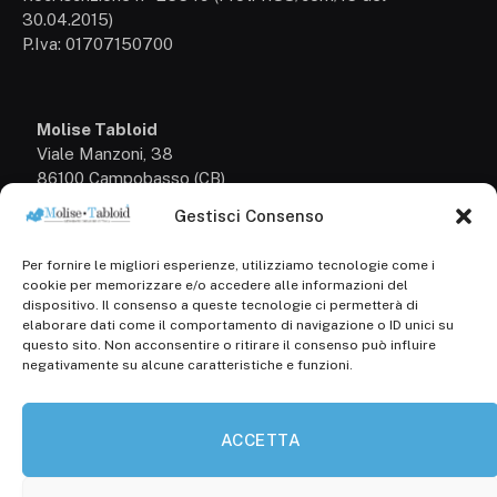
30.04.2015)
P.Iva: 01707150700
Molise Tabloid
Viale Manzoni, 38
86100 Campobasso (CB)
Gestisci Consenso
Tel.
+39 3333169466
Per fornire le migliori esperienze, utilizziamo tecnologie come i
Scrivici a:
cookie per memorizzare e/o accedere alle informazioni del
info@molisetabloid.it
dispositivo. Il consenso a queste tecnologie ci permetterà di
elaborare dati come il comportamento di navigazione o ID unici su
commerciale@molisetabloid.it
questo sito. Non acconsentire o ritirare il consenso può influire
negativamente su alcune caratteristiche e funzioni.
Disclaimer
ACCETTA
Privacy Policy
Cookie Policy (UE)