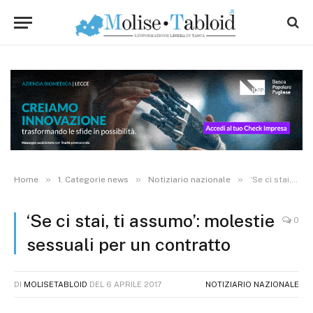
»
»
»
Home
1. Categorie news
Notiziario nazionale
‘Se ci stai, ti assumo’: molestie sessuali per un contratto
‘Se ci stai, ti assumo’: molestie
0
sessuali per un contratto
DI
MOLISETABLOID
DEL
6 APRILE 2017
NOTIZIARIO NAZIONALE