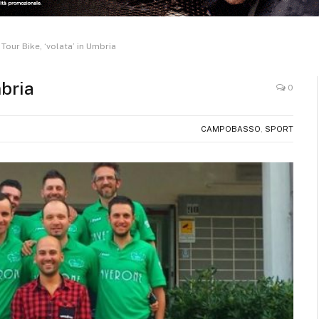
Tour Bike, ‘volata’ in Umbria
mbria
0
CAMPOBASSO
,
SPORT