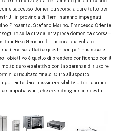
tare una nuova gara, certamente più adatta alle
nti come successo domenica scorsa a dare tutto per
strilli, in provincia di Terni, saranno impegnati
ino Pirosanto, Stefano Marino, Francesco Oriente
proseguire sulla strada intrapresa domenica scorsa –
se Tour Bike Gennarelli, – ancora una volta ci
onali con sei atleti e questo non può che essere
o l’obiettivo è quello di prendere confidenza con il
molto duro e selettivo con la speranza di riuscire
mini di risultato finale. Oltre all’aspetto
portante dare massima visibilità oltre i confini
mente campobassani, che ci sostengono in questa