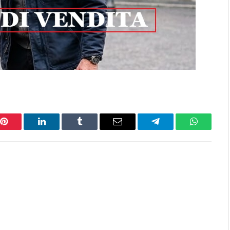
Pinterest
LinkedIn
Tumblr
Email
Telegram
WhatsAp