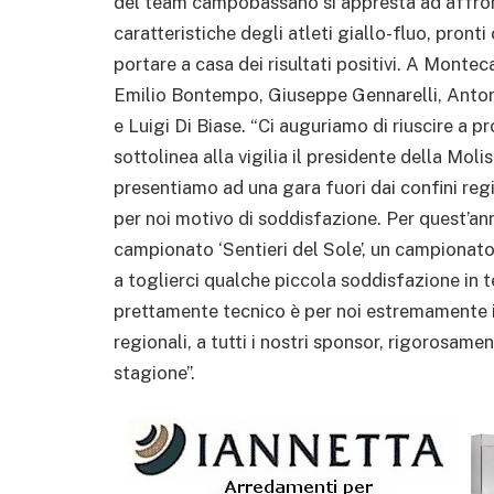
del team campobassano si appresta ad affron
caratteristiche degli atleti giallo-fluo, pro
portare a casa dei risultati positivi. A Monteca
Emilio Bontempo, Giuseppe Gennarelli, Anton
e Luigi Di Biase. “Ci auguriamo di riuscire a 
sottolinea alla vigilia il presidente della Moli
presentiamo ad una gara fuori dai confini regi
per noi motivo di soddisfazione. Per quest’ann
campionato ‘Sentieri del Sole’, un campionato 
a toglierci qualche piccola soddisfazione in ter
prettamente tecnico è per noi estremamente im
regionali, a tutti i nostri sponsor, rigorosa
stagione”.