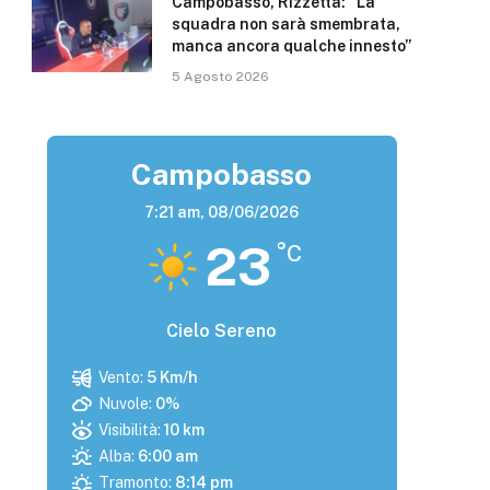
Campobasso, Rizzetta: “La
squadra non sarà smembrata,
manca ancora qualche innesto”
5 Agosto 2026
Campobasso
7:21 am,
08/06/2026
23
°C
Cielo Sereno
Vento:
5 Km/h
Nuvole:
0%
Visibilità:
10 km
Alba:
6:00 am
Tramonto:
8:14 pm