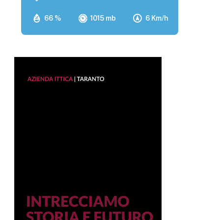
66 %
1015 mb
6 Km/h