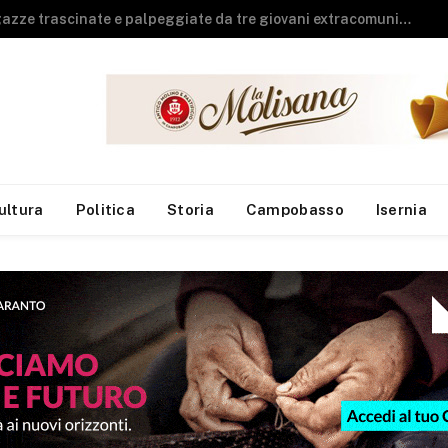
Guardia di Finanza, arrivano sei neo finanzieri al Reparto Aeronavale di Termoli
ultura
Politica
Storia
Campobasso
Isernia