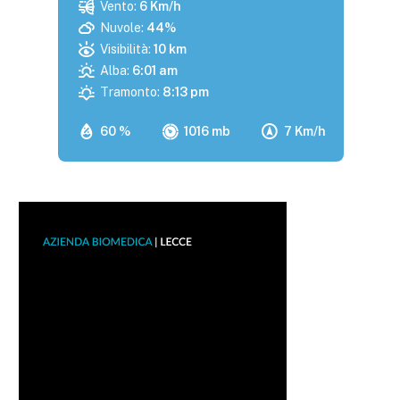
Vento:
6 Km/h
Nuvole:
44%
Visibilità:
10 km
Alba:
6:01 am
Tramonto:
8:13 pm
60 %
1016 mb
7 Km/h