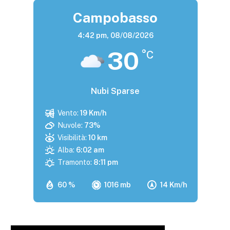
Campobasso
4:42 pm,
08/08/2026
30
°C
Nubi Sparse
Vento:
19 Km/h
Nuvole:
73%
Visibilità:
10 km
Alba:
6:02 am
Tramonto:
8:11 pm
60 %
1016 mb
14 Km/h