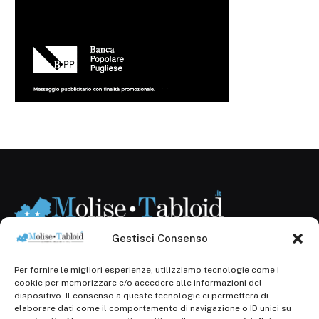
Gestisci Consenso
Per fornire le migliori esperienze, utilizziamo tecnologie come i
Registr. presso il Tribunale di Campobasso: 3/2013 del
cookie per memorizzare e/o accedere alle informazioni del
14.11.2013, Cron. 1254
dispositivo. Il consenso a queste tecnologie ci permetterà di
elaborare dati come il comportamento di navigazione o ID unici su
Roc: iscrizione n° 25549 (Prot. 1138/com/15 del