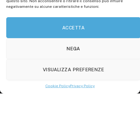
questo sito. Non acconsentire o ritirare il consenso può influire
30.04.2015)
negativamente su alcune caratteristiche e funzioni.
P.Iva: 01707150700
ACCETTA
Molise Tabloid
Viale Manzoni, 38
86100 Campobasso (CB)
NEGA
Tel.
+39 3333169466
VISUALIZZA PREFERENZE
Scrivici a:
info@molisetabloid.it
Cookie Policy
Privacy Policy
commerciale@molisetabloid.it
Disclaimer
Privacy Policy
Cookie Policy (UE)