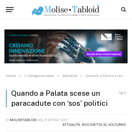
»
»
»
Home
1. Categorie news
Attualità
Quando a Palata scese un paracadute con ‘sos’ politici
Quando a Palata scese un
0
paracadute con ‘sos’ politici
DI
MOLISETABLOID
DEL
8 APRILE 2017
ATTUALITÀ
,
ROCCHETTA AL VOLTURNO