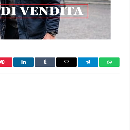
Pinterest
LinkedIn
Tumblr
Email
Telegram
WhatsAp