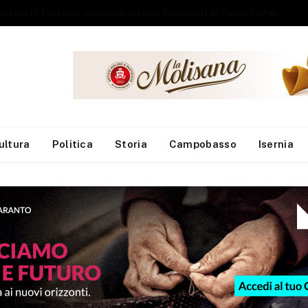
Guardia di Finanza, arrivano sei neo finanzieri al Reparto Aeronavale di Termoli
ultura
Politica
Storia
Campobasso
Isernia