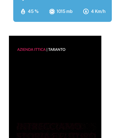
45 %
1015 mb
4 Km/h
p