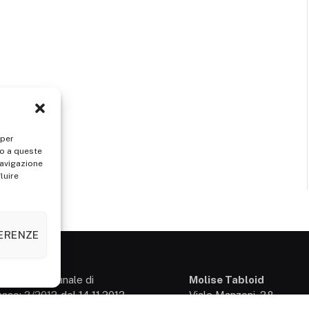
 per
so a queste
navigazione
luire
FERENZE
presso il Tribunale di
Molise Tabloid
so: 3/2013 del 14.11.2013,
Viale Manzoni, 38