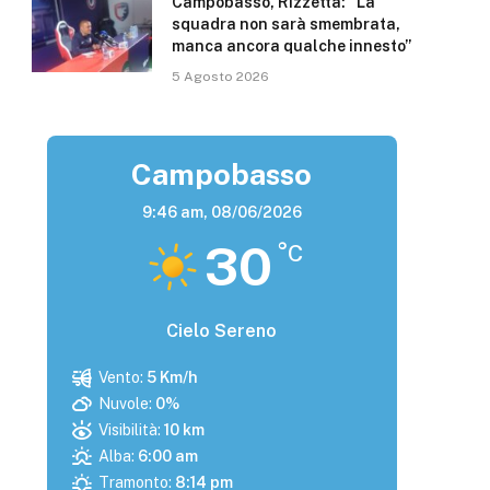
Campobasso, Rizzetta: “La
squadra non sarà smembrata,
manca ancora qualche innesto”
5 Agosto 2026
Campobasso
9:46 am,
08/06/2026
30
°C
Cielo Sereno
Vento:
5 Km/h
Nuvole:
0%
Visibilità:
10 km
Alba:
6:00 am
Tramonto:
8:14 pm