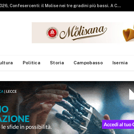
Vendeva pizza e kebab senza autorizzazioni amministrative, chiuso locale del centro
ultura
Politica
Storia
Campobasso
Isernia