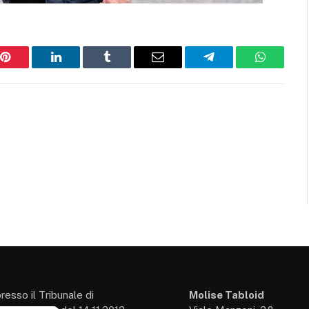
Pinterest
LinkedIn
Tumblr
Email
Telegram
WhatsAp
presso il Tribunale di
Molise Tabloid