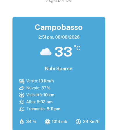
7 Agosto 2026
Campobasso
2:51 pm,
08/08/2026
33
°C
Nubi Sparse
Vento:
13 Km/h
Nuvole:
37%
Visibilità:
10 km
Alba:
6:02 am
Tramonto:
8:11 pm
34 %
1014 mb
24 Km/h