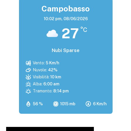
Campobasso
10:02 pm,
08/06/2026
27
°C
Nubi Sparse
Vento:
5 Km/h
Nuvole:
42%
Visibilità:
10 km
Alba:
6:00 am
Tramonto:
8:14 pm
56 %
1015 mb
6 Km/h