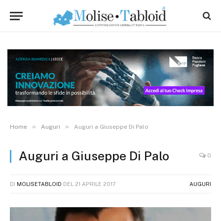
»
»
Home
Auguri
Auguri a Giuseppe Di Palo
Auguri a Giuseppe Di Palo
0
DI
MOLISETABLOID
DEL
21 APRILE 2017
AUGURI