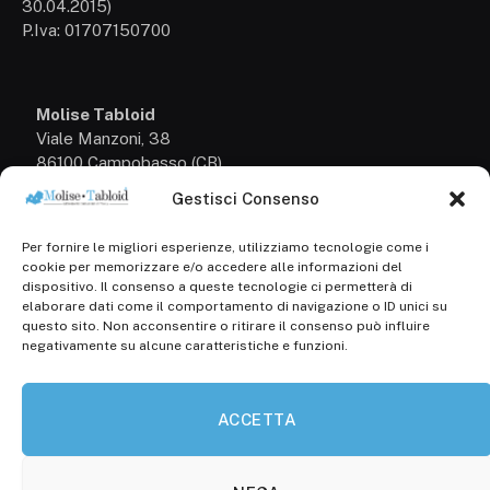
30.04.2015)
P.Iva: 01707150700
Molise Tabloid
Viale Manzoni, 38
86100 Campobasso (CB)
Gestisci Consenso
Tel.
+39 3333169466
Per fornire le migliori esperienze, utilizziamo tecnologie come i
Scrivici a:
cookie per memorizzare e/o accedere alle informazioni del
info@molisetabloid.it
dispositivo. Il consenso a queste tecnologie ci permetterà di
elaborare dati come il comportamento di navigazione o ID unici su
commerciale@molisetabloid.it
questo sito. Non acconsentire o ritirare il consenso può influire
negativamente su alcune caratteristiche e funzioni.
Disclaimer
ACCETTA
Privacy Policy
Cookie Policy (UE)