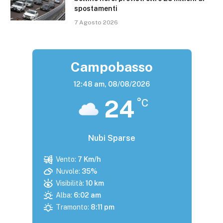
spostamenti
7 Agosto 2026
Campobasso
12:48 am,
08/08/2026
24
°C
Nubi Sparse
Vento:
7 Km/h
Nuvole:
35%
Visibilità:
10 km
Alba:
6:02 am
Tramonto:
8:11 pm