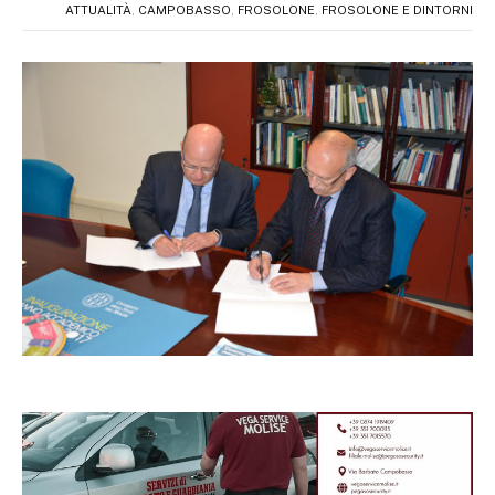
ATTUALITÀ
,
CAMPOBASSO
,
FROSOLONE
,
FROSOLONE E DINTORNI