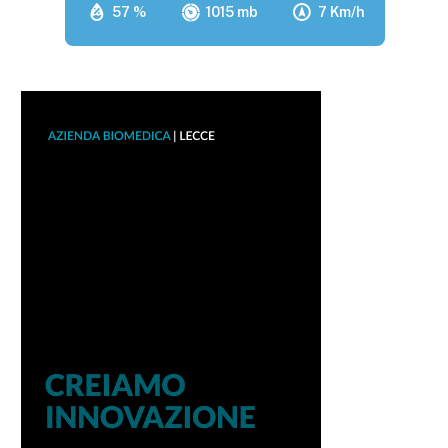
57 %
1015 mb
7 Km/h