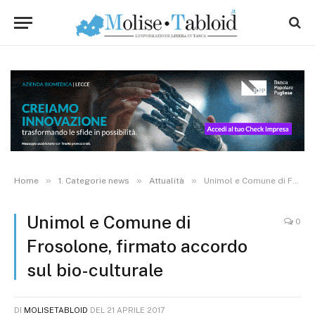
»
»
»
Home
1. Categorie news
Attualità
Unimol e Comune di Frosolone, firmato accordo sul bio-culturale
Unimol e Comune di
0
Frosolone, firmato accordo
sul bio-culturale
DI
MOLISETABLOID
DEL
21 APRILE 2017