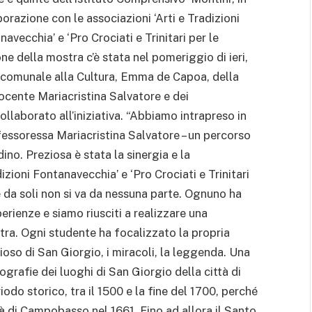
borazione con le associazioni ‘Arti e Tradizioni
avecchia’ e ‘Pro Crociati e Trinitari per le
ne della mostra c’è stata nel pomeriggio di ieri,
re comunale alla Cultura, Emma de Capoa, della
ocente Mariacristina Salvatore e dei
llaborato all’iniziativa. “Abbiamo intrapreso in
essoressa Mariacristina Salvatore – un percorso
dino. Preziosa è stata la sinergia e la
izioni Fontanavecchia’ e ‘Pro Crociati e Trinitari
é da soli non si va da nessuna parte. Ognuno ha
ienze e siamo riusciti a realizzare una
tra. Ogni studente ha focalizzato la propria
gioso di San Giorgio, i miracoli, la leggenda. Una
ografie dei luoghi di San Giorgio della città di
o storico, tra il 1500 e la fine del 1700, perché
 di Campobasso nel 1661. Fino ad allora il Santo