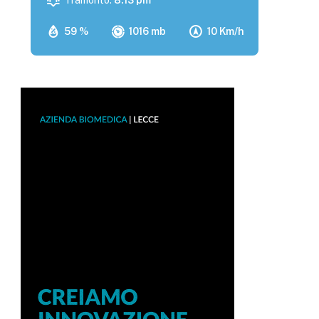
Tramonto:
8:13 pm
59 %
1016 mb
10 Km/h