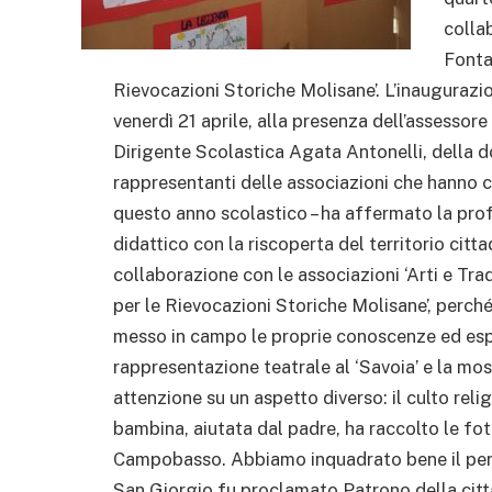
colla
Fontan
Rievocazioni Storiche Molisane’. L’inaugurazio
venerdì 21 aprile, alla presenza dell’assesso
Dirigente Scolastica Agata Antonelli, della d
rappresentanti delle associazioni che hanno co
questo anno scolastico – ha affermato la prof
didattico con la riscoperta del territorio citta
collaborazione con le associazioni ‘Arti e Trad
per le Rievocazioni Storiche Molisane’, perch
messo in campo le proprie conoscenze ed esper
rappresentazione teatrale al ‘Savoia’ e la mos
attenzione su un aspetto diverso: il culto reli
bambina, aiutata dal padre, ha raccolto le fot
Campobasso. Abbiamo inquadrato bene il period
San Giorgio fu proclamato Patrono della città