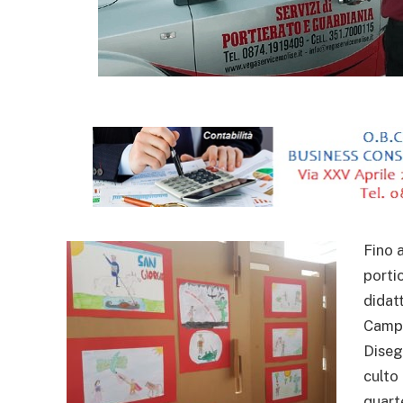
Fino a
porti
didat
Campo
Disegn
culto
quarte