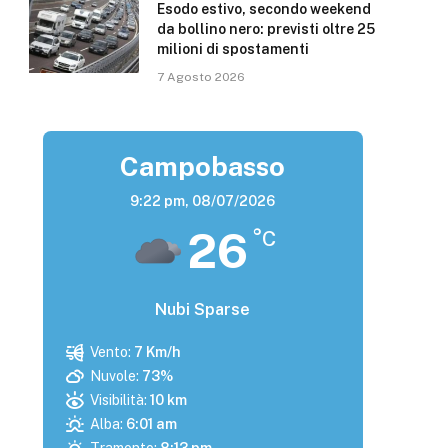
Esodo estivo, secondo weekend
da bollino nero: previsti oltre 25
milioni di spostamenti
7 Agosto 2026
Campobasso
9:22 pm,
08/07/2026
26
°C
Nubi Sparse
Vento:
7 Km/h
Nuvole:
73%
Visibilità:
10 km
Alba:
6:01 am