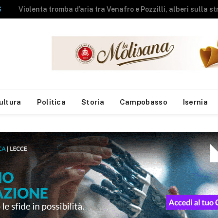
NEWS
A fuoco rimessa agricola, messi in salvo gli animali
ultura
Politica
Storia
Campobasso
Isernia