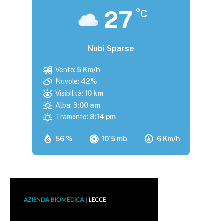
27
°C
Nubi Sparse
Vento:
5 Km/h
Nuvole:
42%
Visibilità:
10 km
Alba:
6:00 am
Tramonto:
8:14 pm
56 %
1015 mb
6 Km/h