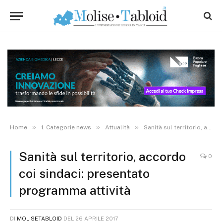
»
»
»
Home
1. Categorie news
Attualità
Sanità sul territorio, accordo coi sindaci: presentato programma attività
Sanità sul territorio, accordo
0
coi sindaci: presentato
programma attività
DI
MOLISETABLOID
DEL
26 APRILE 2017