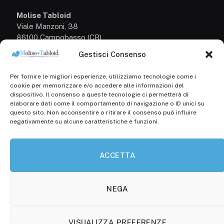
Molise Tabloid
Viale Manzoni, 38
86100 Campobasso (CB)
Gestisci Consenso
Tel.
+39 3333169466
Per fornire le migliori esperienze, utilizziamo tecnologie come i
Scrivici a:
cookie per memorizzare e/o accedere alle informazioni del
info@molisetabloid.it
dispositivo. Il consenso a queste tecnologie ci permetterà di
elaborare dati come il comportamento di navigazione o ID unici su
commerciale@molisetabloid.it
questo sito. Non acconsentire o ritirare il consenso può influire
negativamente su alcune caratteristiche e funzioni.
Disclaimer
ACCETTA
Privacy Policy
Cookie Policy (UE)
NEGA
VISUALIZZA PREFERENZE