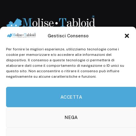
Gestisci Consenso
Per fornire le migliori esperienze, utilizziamo tecnologie come i
Registr. presso il Tribunale di Campobasso: 3/2013 del
cookie per memorizzare e/o accedere alle informazioni del
14.11.2013, Cron. 1254
dispositivo. Il consenso a queste tecnologie ci permetterà di
elaborare dati come il comportamento di navigazione o ID unici su
Roc: iscrizione n° 25549 (Prot. 1138/com/15 del
questo sito. Non acconsentire o ritirare il consenso può influire
30.04.2015)
negativamente su alcune caratteristiche e funzioni.
P.Iva: 01707150700
ACCETTA
Molise Tabloid
Viale Manzoni, 38
86100 Campobasso (CB)
NEGA
Tel.
+39 3333169466