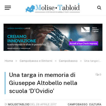
»
»
»
Home
Campobasso e Dintorni
Campobasso
Una targa in memoria di Giuseppe Altobello nella scuola ‘D’Ovidio’
Una targa in memoria di
0
Giuseppe Altobello nella
scuola ‘D’Ovidio’
DI
MOLISETABLOID
DEL
28 APRILE 2017
CAMPOBASSO
,
CULTURA