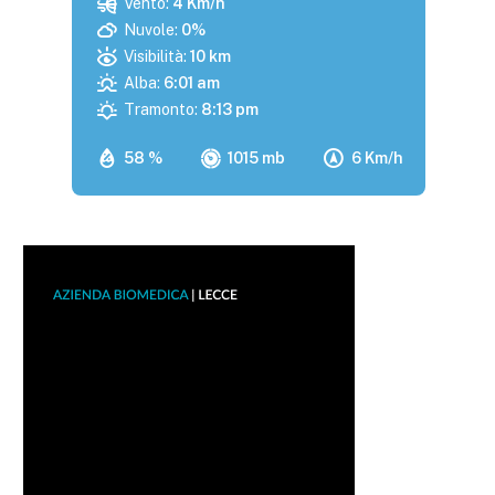
Vento:
4 Km/h
Nuvole:
0%
Visibilità:
10 km
Alba:
6:01 am
Tramonto:
8:13 pm
58 %
1015 mb
6 Km/h