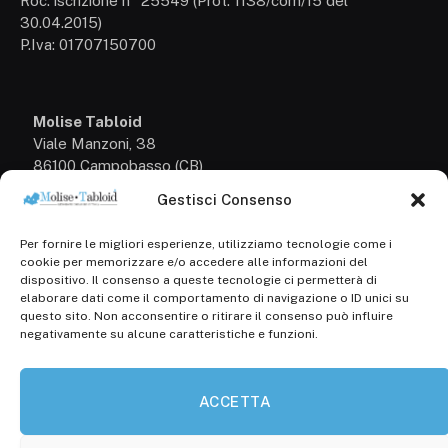
Roc: iscrizione n° 25549 (Prot. 1138/com/15 del
30.04.2015)
P.Iva: 01707150700
Molise Tabloid
Viale Manzoni, 38
86100 Campobasso (CB)
Gestisci Consenso
Tel.
+39 3333169466
Per fornire le migliori esperienze, utilizziamo tecnologie come i
Scrivici a:
cookie per memorizzare e/o accedere alle informazioni del
info@molisetabloid.it
dispositivo. Il consenso a queste tecnologie ci permetterà di
elaborare dati come il comportamento di navigazione o ID unici su
commerciale@molisetabloid.it
questo sito. Non acconsentire o ritirare il consenso può influire
negativamente su alcune caratteristiche e funzioni.
Disclaimer
ACCETTA
Privacy Policy
Cookie Policy (UE)