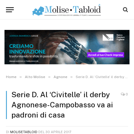
»
»
»
Home
Alto Molise
Agnone
Serie D. Al ‘Civitelle’ il derby Agnonese-Campobasso va ai padroni di casa
Serie D. Al ‘Civitelle’ il derby
0
Agnonese-Campobasso va ai
padroni di casa
DI
MOLISETABLOID
DEL
30 APRILE 2017