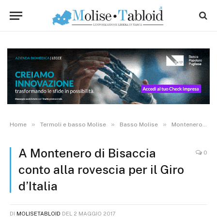
»
»
»
Home
Termoli e basso Molise
Basso Molise
Montenero di Bisaccia
A Montenero di Bisaccia
0
conto alla rovescia per il Giro
d’Italia
DI
MOLISETABLOID
DEL
2 MAGGIO 2017