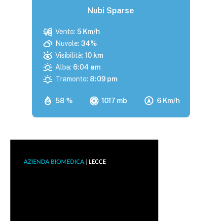
Nubi Sparse
Vento:
5 Km/h
Nuvole:
34%
Visibilità:
10 km
Alba:
6:04 am
Tramonto:
8:09 pm
58 %
1017 mb
6 Km/h