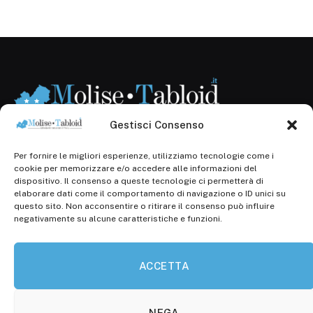
Gestisci Consenso
Per fornire le migliori esperienze, utilizziamo tecnologie come i
Registr. presso il Tribunale di Campobasso: 3/2013 del
cookie per memorizzare e/o accedere alle informazioni del
14.11.2013, Cron. 1254
dispositivo. Il consenso a queste tecnologie ci permetterà di
elaborare dati come il comportamento di navigazione o ID unici su
Roc: iscrizione n° 25549 (Prot. 1138/com/15 del
questo sito. Non acconsentire o ritirare il consenso può influire
30.04.2015)
negativamente su alcune caratteristiche e funzioni.
P.Iva: 01707150700
ACCETTA
Molise Tabloid
Viale Manzoni, 38
86100 Campobasso (CB)
NEGA