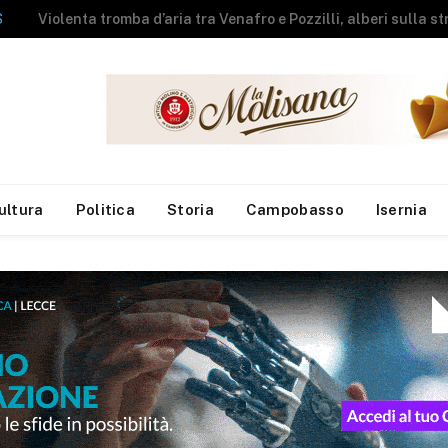
NEWS
A fuoco rimessa agricola, messi in salvo gli animali
ultura
Politica
Storia
Campobasso
Isernia