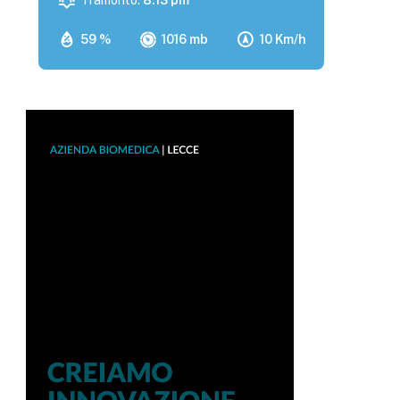
Tramonto:
8:13 pm
59 %
1016 mb
10 Km/h