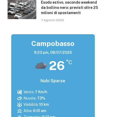
Esodo estivo, secondo weekend
da bollino nero: previsti oltre 25
milioni di spostamenti
7 Agosto 2026
Campobasso
9:23 pm,
08/07/2026
26
°C
Nubi Sparse
Vento:
7 Km/h
Nuvole:
73%
Visibilità:
10 km
Alba:
6:01 am