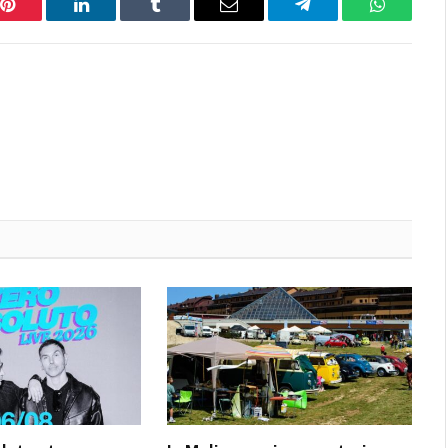
Pinterest
LinkedIn
Tumblr
Email
Telegram
WhatsAp