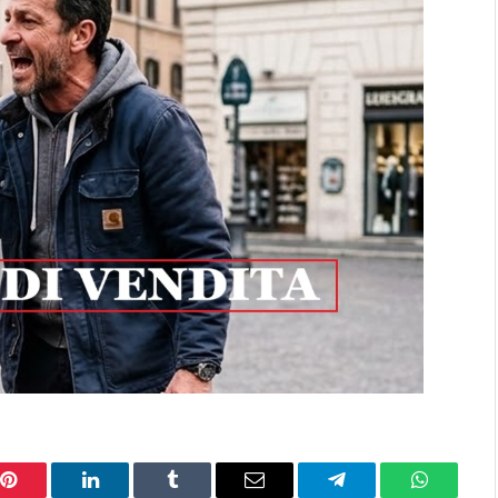
Pinterest
LinkedIn
Tumblr
Email
Telegram
WhatsAp