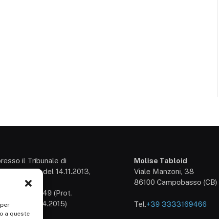
presso il Tribunale di
Molise Tabloid
so: 3/2013 del 14.11.2013,
Viale Manzoni, 38
54
86100 Campobasso (CB)
izione n° 25549 (Prot.
/15 del 30.04.2015)
Tel.
+39 3333169466
 per
1707150700
so a queste