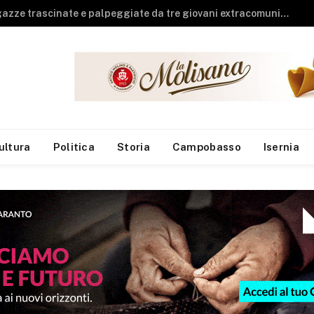
Guardia di Finanza, arrivano sei neo finanzieri al Reparto Aeronavale di Termoli
ultura
Politica
Storia
Campobasso
Isernia