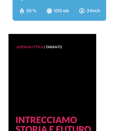
50 %
1015 mb
3 Km/h