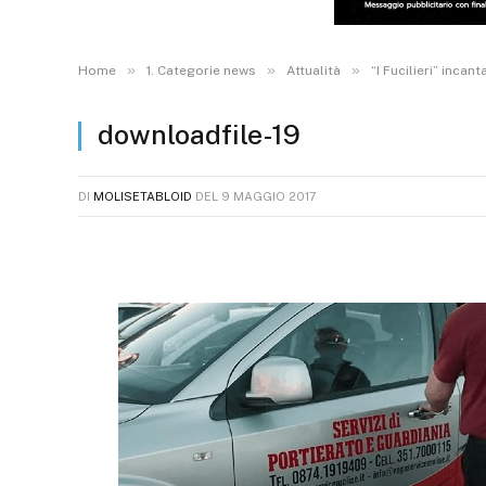
»
»
»
Home
1. Categorie news
Attualità
“I Fucilieri” incan
downloadfile-19
DI
MOLISETABLOID
DEL
9 MAGGIO 2017