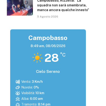
Campobasso, Rizzetta: “La
squadra non sarà smembrata,
manca ancora qualche innesto”
5 Agosto 2026
Campobasso
8:49 am,
08/06/2026
28
°C
Cielo Sereno
Vento:
3 Km/h
Nuvole:
0%
Visibilità:
10 km
Alba:
6:00 am
Tramonto:
8:14 pm