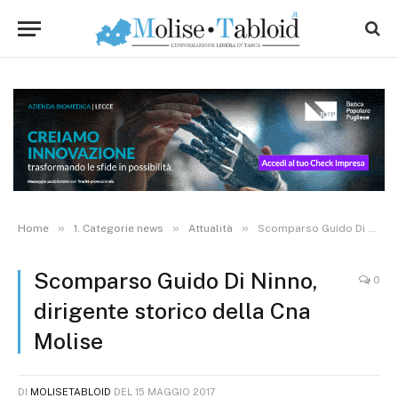
»
»
»
Home
1. Categorie news
Attualità
Scomparso Guido Di Ninno, dirigente storico della Cna Molise
Scomparso Guido Di Ninno,
0
dirigente storico della Cna
Molise
DI
MOLISETABLOID
DEL
15 MAGGIO 2017