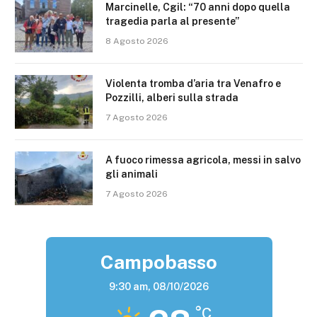
Marcinelle, Cgil: “70 anni dopo quella
tragedia parla al presente”
8 Agosto 2026
Violenta tromba d’aria tra Venafro e
Pozzilli, alberi sulla strada
7 Agosto 2026
A fuoco rimessa agricola, messi in salvo
gli animali
7 Agosto 2026
Campobasso
9:30 am,
08/10/2026
°C