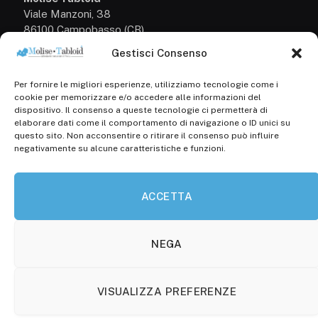
Viale Manzoni, 38
86100 Campobasso (CB)
Gestisci Consenso
Tel.
+39 3333169466
Per fornire le migliori esperienze, utilizziamo tecnologie come i
Scrivici a:
cookie per memorizzare e/o accedere alle informazioni del
info@molisetabloid.it
dispositivo. Il consenso a queste tecnologie ci permetterà di
elaborare dati come il comportamento di navigazione o ID unici su
commerciale@molisetabloid.it
questo sito. Non acconsentire o ritirare il consenso può influire
negativamente su alcune caratteristiche e funzioni.
Disclaimer
ACCETTA
Privacy Policy
Cookie Policy (UE)
NEGA
VISUALIZZA PREFERENZE
© 2026 Molisetabloid -Powered by
Robarts
.