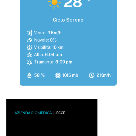
28
Cielo Sereno
Vento:
3 Km/h
Nuvole:
0%
Visibilità:
10 km
Alba:
6:04 am
Tramonto:
8:09 pm
58 %
1016 mb
2 Km/h