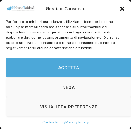
Gestisci Consenso
Per fornire le migliori esperienze, utilizziamo tecnologie come i
Registr. presso il Tribunale di Campobasso: 3/2013 del
cookie per memorizzare e/o accedere alle informazioni del
14.11.2013, Cron. 1254
dispositivo. Il consenso a queste tecnologie ci permetterà di
elaborare dati come il comportamento di navigazione o ID unici su
Roc: iscrizione n° 25549 (Prot. 1138/com/15 del
questo sito. Non acconsentire o ritirare il consenso può influire
30.04.2015)
negativamente su alcune caratteristiche e funzioni.
P.Iva: 01707150700
ACCETTA
Molise Tabloid
Viale Manzoni, 38
86100 Campobasso (CB)
NEGA
Tel.
+39 3333169466
VISUALIZZA PREFERENZE
Scrivici a:
info@molisetabloid.it
Cookie Policy
Privacy Policy
commerciale@molisetabloid.it