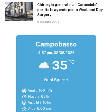
Chirurgia generale, al ‘Caracciolo’
partite le agende per la Week and Day
Surgery
6 Agosto 2026
Campobasso
4:57 pm,
08/06/2026
35
°C
Nubi Sparse
Vento:
10 Km/h
Nuvole:
65%
Visibilità:
10 km
Alba:
6:00 am