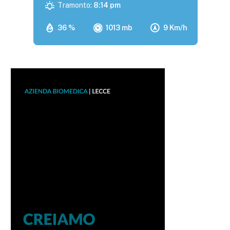
Tramonto:
8:14 pm
36 %
1013 mb
9 Km/h