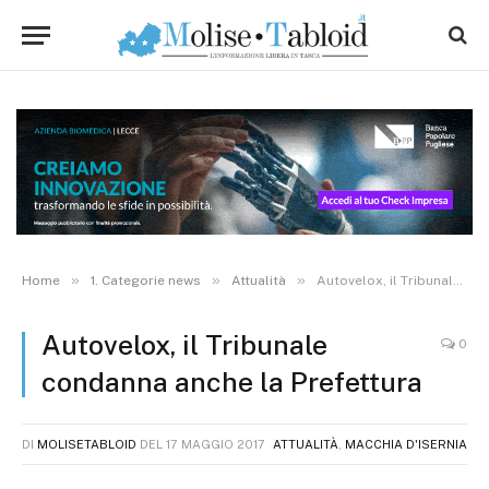
»
»
»
Home
1. Categorie news
Attualità
Autovelox, il Tribunale condanna anche la Prefettura
Autovelox, il Tribunale
0
condanna anche la Prefettura
DI
MOLISETABLOID
DEL
17 MAGGIO 2017
ATTUALITÀ
,
MACCHIA D'ISERNIA