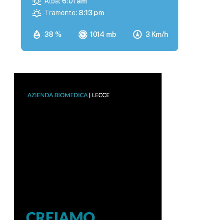
Alba:
6:01 am
Tramonto:
8:13 pm
38 %
1014 mb
3 Km/h