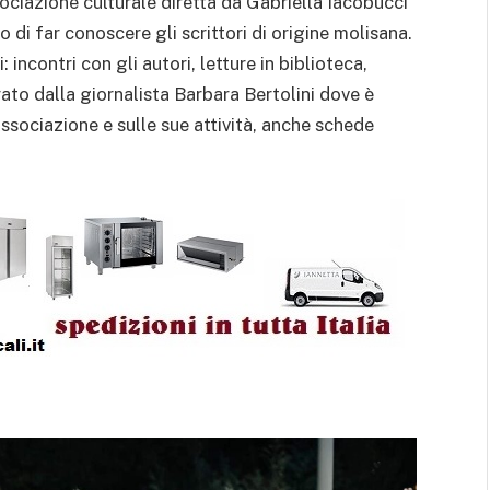
ociazione culturale diretta da Gabriella Iacobucci
di far conoscere gli scrittori di origine molisana.
: incontri con gli autori, letture in biblioteca,
urato dalla giornalista Barbara Bertolini dove è
’Associazione e sulle sue attività, anche schede