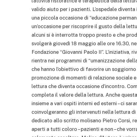
l’attività ristoratrice e terapeutica della lett
valido aiuto per i pazienti. L’ospedale diventa
una piccola occasione di “educazione permanent
un’occasione per riscoprire il gusto della lettu
alcuni si è interrotta troppo presto e che prod
svolgerà giovedì 18 maggio alle ore 16.30, nel
Fondazione “Giovanni Paolo II”. L’iniziativa, ri
rientra nei programmi di “umanizzazione della
che hanno l’obiettivo di favorire un soggiorno
promozione di momenti di relazione sociale e c
lettura che diventa occasione d’incontro. Come 
completa il valore della lettura. Anche questa
insieme a vari ospiti interni ed esterni – ci saran
coinvolgeranno gli intervenuti nella lettura di
dedicato allo scritto molisano Pietro Corsi, 
aperti a tutti coloro – pazienti e non – che vo