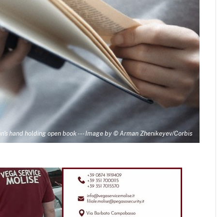
n's hand holding open book --- Image by © Arman Zhenikeyev/Corbis