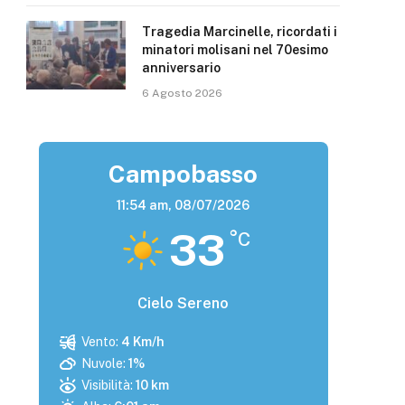
Tragedia Marcinelle, ricordati i
minatori molisani nel 70esimo
anniversario
6 Agosto 2026
Campobasso
11:54 am,
08/07/2026
33
°C
Cielo Sereno
Vento:
4 Km/h
Nuvole:
1%
Visibilità:
10 km