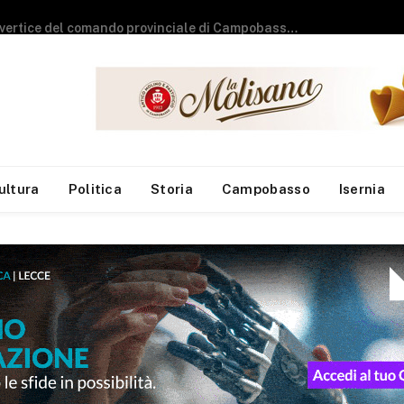
Esodo estivo, secondo weekend da bollino nero: previsti oltre 25 milioni di spostamenti
ultura
Politica
Storia
Campobasso
Isernia