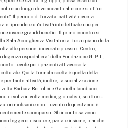
ura, specie se svolta in gruppo, possa essere un
 inoltre un luogo dove accanto alle cure si offre
e”. Il periodo di forzata inattività diventa
ra e riprendere un’attività intellettuale che per
uce invece grandi benefici. Il primo incontro si
la Sala Accoglienza Visitatori al terzo piano della
volta alle persone ricoverate presso il Centro,
 degenza ospedaliera” della Fondazione G. P. II,
 confortevole per i pazienti attraverso la
ulturale. Qui la formula scelta è quella della
per tante attività, inoltre, la socializzazione
 volta Barbara Bertolini e Gabriella Iacobucci,
no di volta in volta medici, giornalisti, scrittori –
 autori molisani e non. L’evento di quest’anno è
recentemente scomparso. Gli incontri saranno
rranno leggere, discutere, parlare insieme, o anche