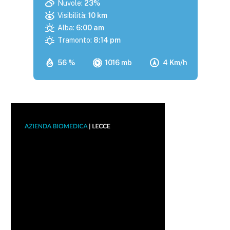
Nuvole:
23%
Visibilità:
10 km
Alba:
6:00 am
Tramonto:
8:14 pm
56 %
1016 mb
4 Km/h