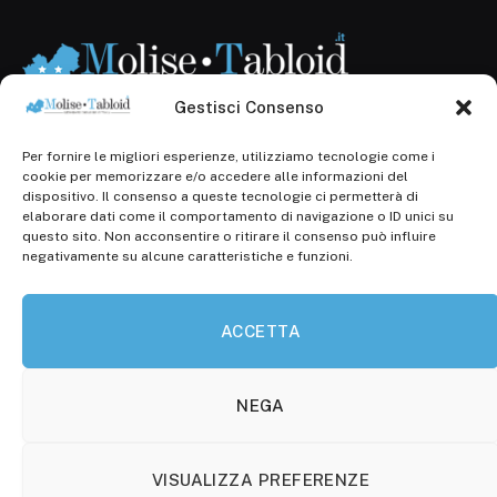
Gestisci Consenso
Per fornire le migliori esperienze, utilizziamo tecnologie come i
Registr. presso il Tribunale di Campobasso: 3/2013 del
cookie per memorizzare e/o accedere alle informazioni del
14.11.2013, Cron. 1254
dispositivo. Il consenso a queste tecnologie ci permetterà di
elaborare dati come il comportamento di navigazione o ID unici su
Roc: iscrizione n° 25549 (Prot. 1138/com/15 del
questo sito. Non acconsentire o ritirare il consenso può influire
30.04.2015)
negativamente su alcune caratteristiche e funzioni.
P.Iva: 01707150700
ACCETTA
Molise Tabloid
Viale Manzoni, 38
86100 Campobasso (CB)
NEGA
Tel.
+39 3333169466
VISUALIZZA PREFERENZE