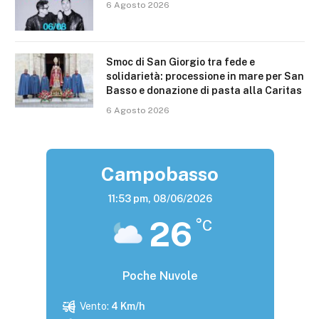
6 Agosto 2026
Smoc di San Giorgio tra fede e
solidarietà: processione in mare per San
Basso e donazione di pasta alla Caritas
6 Agosto 2026
Campobasso
11:53 pm,
08/06/2026
26
°C
Poche Nuvole
Vento:
4 Km/h