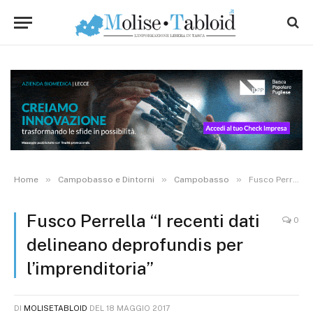
»
»
»
Home
Campobasso e Dintorni
Campobasso
Fusco Perrella “I recenti dati delineano deprofundis per l’imprenditoria”
Fusco Perrella “I recenti dati
0
delineano deprofundis per
l’imprenditoria”
DI
MOLISETABLOID
DEL
18 MAGGIO 2017