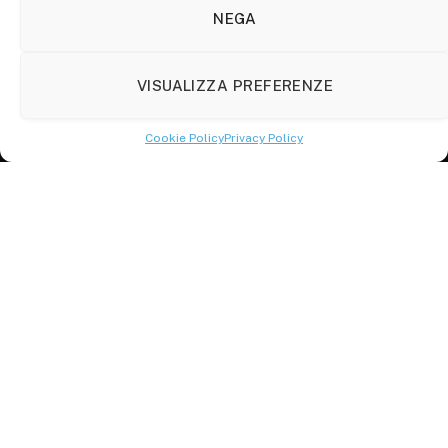
86100 Campobasso (CB)
NEGA
Tel.
+39 3333169466
VISUALIZZA PREFERENZE
Scrivici a:
info@molisetabloid.it
Cookie Policy
Privacy Policy
commerciale@molisetabloid.it
Disclaimer
Privacy Policy
Cookie Policy (UE)
© 2026 Molisetabloid -Powered by
Robarts
.