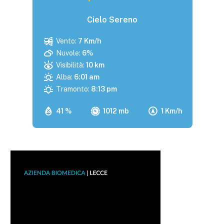
Cielo Sereno
Vento:
7 Km/h
Nuvole:
6%
Visibilità:
10 km
Alba:
6:01 am
Tramonto:
8:13 pm
41 %
1012 mb
1 Km/h