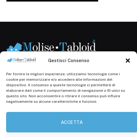
Gestisci Consenso
Per fornire le migliori esperienze, utilizziamo tecnologie come i
Registr. presso il Tribunale di Campobasso: 3/2013 del
cookie per memorizzare e/o accedere alle informazioni del
14.11.2013, Cron. 1254
dispositivo. Il consenso a queste tecnologie ci permetterà di
elaborare dati come il comportamento di navigazione o ID unici su
Roc: iscrizione n° 25549 (Prot. 1138/com/15 del
questo sito. Non acconsentire o ritirare il consenso può influire
30.04.2015)
negativamente su alcune caratteristiche e funzioni.
P.Iva: 01707150700
ACCETTA
Molise Tabloid
Viale Manzoni, 38