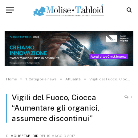
»
»
»
Home
1. Categorie news
Attualità
Vigili del Fuoco, Ciocca “Aumentare gli organici, assumere discontinui”
Vigili del Fuoco, Ciocca
0
“Aumentare gli organici,
assumere discontinui”
DI
MOLISETABLOID
DEL
19 MAGGIO 2017