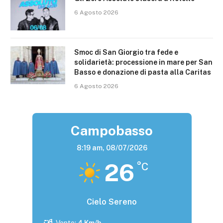
6 Agosto 2026
Smoc di San Giorgio tra fede e
solidarietà: processione in mare per San
Basso e donazione di pasta alla Caritas
6 Agosto 2026
Campobasso
8:19 am,
08/07/2026
26
°C
Cielo Sereno
Vento:
4 Km/h