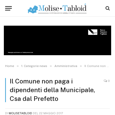
»
»
»
Home
1. Categorie news
Amministrativa
Il Comune non paga i dipendenti della Municipale, Csa dal Prefetto
Il Comune non paga i
0
dipendenti della Municipale,
Csa dal Prefetto
DI
MOLISETABLOID
DEL
22 MAGGIO 2017