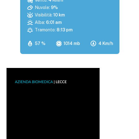
Nuvole:
9%
Visibilità:
10 km
Alba:
6:01 am
Tramonto:
8:13 pm
57 %
1014 mb
4 Km/h