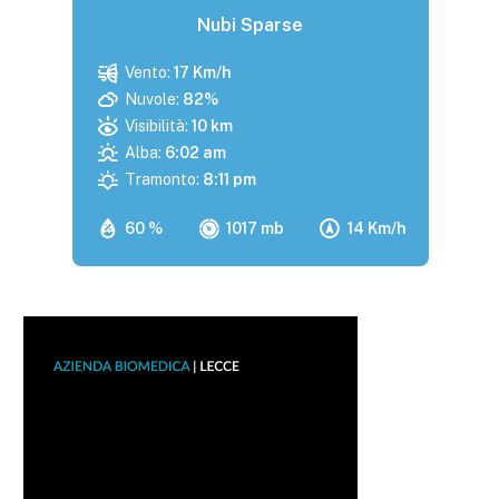
Nubi Sparse
Vento:
17 Km/h
Nuvole:
82%
Visibilità:
10 km
Alba:
6:02 am
Tramonto:
8:11 pm
60 %
1017 mb
14 Km/h