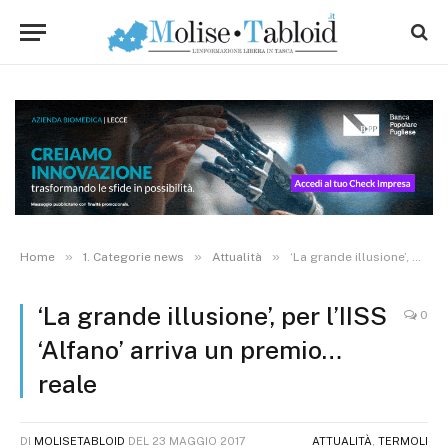
»
»
»
Home
1. Categorie news
Attualità
‘La grande illusione’, per l’IISS ‘Alfano’ arriva un premio… reale
‘La grande illusione’, per l’IISS
0
‘Alfano’ arriva un premio…
reale
DI
MOLISETABLOID
DEL
23 MAGGIO 2017
ATTUALITÀ
,
TERMOLI