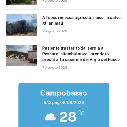
7 Agosto 2026
A fuoco rimessa agricola, messi in salvo
gli animali
7 Agosto 2026
Paziente trasferito da Isernia a
Pescara, eliambulanza “prende in
prestito” la caserma dei Vigili del Fuoco
7 Agosto 2026
Campobasso
6:13 pm,
08/08/2026
28
°C