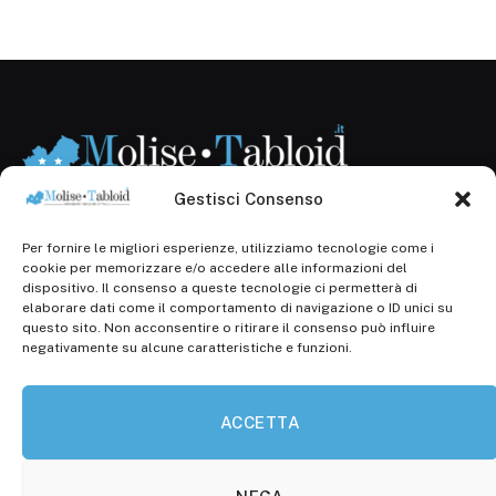
Gestisci Consenso
Per fornire le migliori esperienze, utilizziamo tecnologie come i
Registr. presso il Tribunale di Campobasso: 3/2013 del
cookie per memorizzare e/o accedere alle informazioni del
14.11.2013, Cron. 1254
dispositivo. Il consenso a queste tecnologie ci permetterà di
elaborare dati come il comportamento di navigazione o ID unici su
Roc: iscrizione n° 25549 (Prot. 1138/com/15 del
questo sito. Non acconsentire o ritirare il consenso può influire
30.04.2015)
negativamente su alcune caratteristiche e funzioni.
P.Iva: 01707150700
ACCETTA
Molise Tabloid
Viale Manzoni, 38
86100 Campobasso (CB)