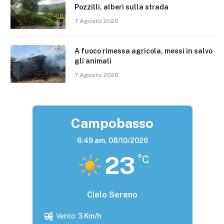
Pozzilli, alberi sulla strada
7 Agosto 2026
A fuoco rimessa agricola, messi in salvo
gli animali
7 Agosto 2026
Campobasso
6:49 am,
08/10/2026
23
°C
Cielo Sereno
Vento:
3 Km/h