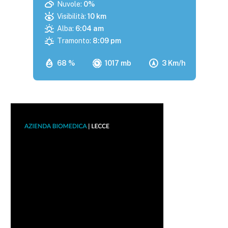
Nuvole:
0%
Visibilità:
10 km
Alba:
6:04 am
Tramonto:
8:09 pm
68 %
1017 mb
3 Km/h