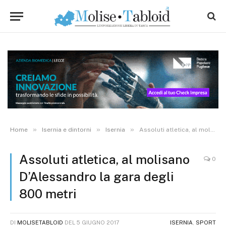
»
»
»
Home
Isernia e dintorni
Isernia
Assoluti atletica, al molisano D’Alessandro la gara degli 800 metri
Assoluti atletica, al molisano
0
D’Alessandro la gara degli
800 metri
DI
MOLISETABLOID
DEL
5 GIUGNO 2017
ISERNIA
,
SPORT