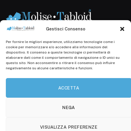
Gestisci Consenso
Per fornire le migliori esperienze, utilizziamo tecnologie come i
Registr. presso il Tribunale di Campobasso: 3/2013 del
cookie per memorizzare e/o accedere alle informazioni del
14.11.2013, Cron. 1254
dispositivo. Il consenso a queste tecnologie ci permetterà di
elaborare dati come il comportamento di navigazione o ID unici su
Roc: iscrizione n° 25549 (Prot. 1138/com/15 del
questo sito. Non acconsentire o ritirare il consenso può influire
30.04.2015)
negativamente su alcune caratteristiche e funzioni.
P.Iva: 01707150700
ACCETTA
Molise Tabloid
Viale Manzoni, 38
86100 Campobasso (CB)
NEGA
Tel.
+39 3333169466
VISUALIZZA PREFERENZE