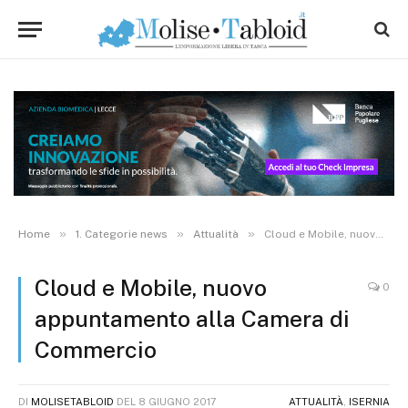
»
»
»
Home
1. Categorie news
Attualità
Cloud e Mobile, nuovo appuntamento alla Camera di Commercio
Cloud e Mobile, nuovo
0
appuntamento alla Camera di
Commercio
DI
MOLISETABLOID
DEL
8 GIUGNO 2017
ATTUALITÀ
,
ISERNIA