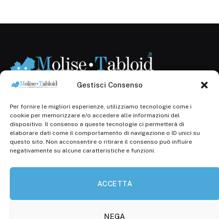
Gestisci Consenso
Per fornire le migliori esperienze, utilizziamo tecnologie come i
Registr. presso il Tribunale di Campobasso: 3/2013 del
cookie per memorizzare e/o accedere alle informazioni del
14.11.2013, Cron. 1254
dispositivo. Il consenso a queste tecnologie ci permetterà di
elaborare dati come il comportamento di navigazione o ID unici su
Roc: iscrizione n° 25549 (Prot. 1138/com/15 del
questo sito. Non acconsentire o ritirare il consenso può influire
30.04.2015)
negativamente su alcune caratteristiche e funzioni.
P.Iva: 01707150700
ACCETTA
Molise Tabloid
Viale Manzoni, 38
86100 Campobasso (CB)
NEGA