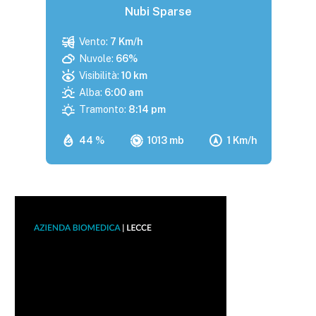
Nubi Sparse
Vento:
7 Km/h
Nuvole:
66%
Visibilità:
10 km
Alba:
6:00 am
Tramonto:
8:14 pm
44 %
1013 mb
1 Km/h