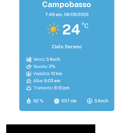
Campobasso
7:49 am,
08/09/2026
24
°C
Cielo Sereno
Vento:
5 Km/h
Nuvole:
0%
Visibilità:
10 km
Alba:
6:03 am
Tramonto:
8:10 pm
62 %
1017 mb
5 Km/h