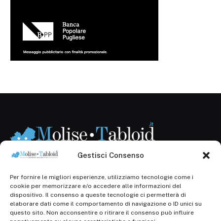
Gestisci Consenso
Per fornire le migliori esperienze, utilizziamo tecnologie come i
Registr. presso il Tribunale di Campobasso: 3/2013 del
cookie per memorizzare e/o accedere alle informazioni del
14.11.2013, Cron. 1254
dispositivo. Il consenso a queste tecnologie ci permetterà di
elaborare dati come il comportamento di navigazione o ID unici su
Roc: iscrizione n° 25549 (Prot. 1138/com/15 del
questo sito. Non acconsentire o ritirare il consenso può influire
30.04.2015)