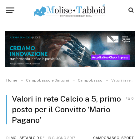
»
»
»
Home
Campobasso e Dintorni
Campobasso
Valori in rete Calcio a 5, primo posto per il Convitto ‘Mario Pagano’
Valori in rete Calcio a 5, primo
0
posto per il Convitto ‘Mario
Pagano’
DI
MOLISETABLOID
DEL
13 GIUGNO 2017
CAMPOBASSO
,
SPORT