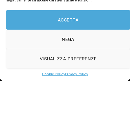
negativamente su alcune caratteristiche e funzioni.
P.Iva: 01707150700
ACCETTA
Molise Tabloid
Viale Manzoni, 38
86100 Campobasso (CB)
NEGA
Tel.
+39 3333169466
VISUALIZZA PREFERENZE
Scrivici a:
info@molisetabloid.it
Cookie Policy
Privacy Policy
commerciale@molisetabloid.it
Disclaimer
Privacy Policy
Cookie Policy (UE)