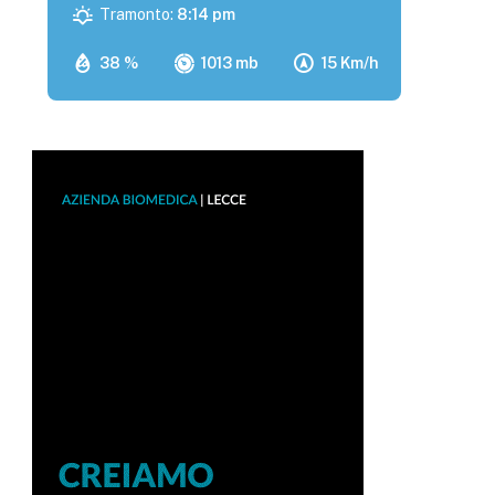
Tramonto:
8:14 pm
38 %
1013 mb
15 Km/h