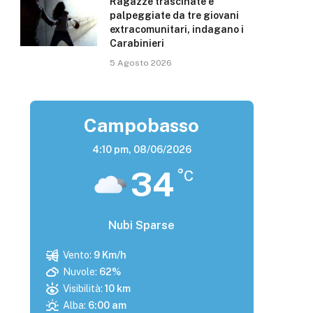
Ragazze trascinate e
palpeggiate da tre giovani
extracomunitari, indagano i
Carabinieri
5 Agosto 2026
Campobasso
4:10 pm,
08/06/2026
34
°C
Nubi Sparse
Vento:
9 Km/h
Nuvole:
62%
Visibilità:
10 km
Alba:
6:00 am