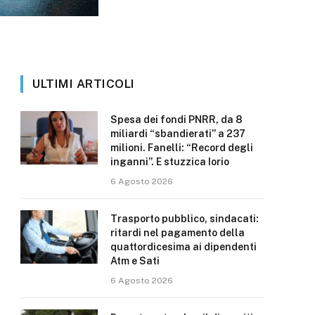
ULTIMI ARTICOLI
Spesa dei fondi PNRR, da 8
miliardi “sbandierati” a 237
milioni. Fanelli: “Record degli
inganni”. E stuzzica Iorio
6 Agosto 2026
Trasporto pubblico, sindacati:
ritardi nel pagamento della
quattordicesima ai dipendenti
Atm e Sati
6 Agosto 2026