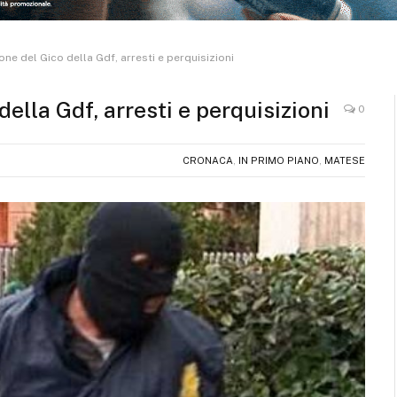
one del Gico della Gdf, arresti e perquisizioni
della Gdf, arresti e perquisizioni
0
CRONACA
,
IN PRIMO PIANO
,
MATESE