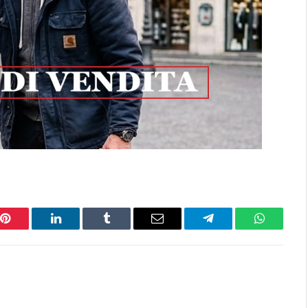
Pinterest
LinkedIn
Tumblr
Email
Telegram
WhatsAp