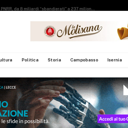
Trasporto pubblico, sindacati: ritardi nel pagamento della quattordicesima ai dipendenti Atm e Sati
ultura
Politica
Storia
Campobasso
Isernia