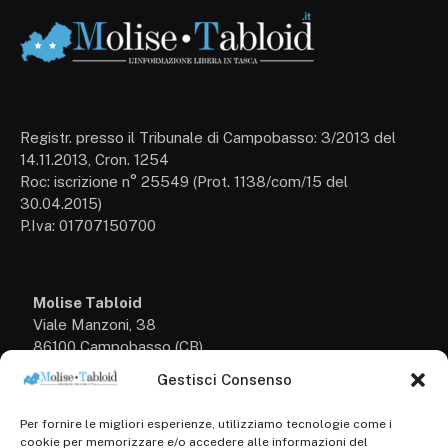
Registr. presso il Tribunale di Campobasso: 3/2013 del
14.11.2013, Cron. 1254
Roc: iscrizione n° 25549 (Prot. 1138/com/15 del
30.04.2015)
P.Iva: 01707150700
Molise Tabloid
Viale Manzoni, 38
86100 Campobasso (CB)
Gestisci Consenso
Tel.
+39 3333169466
Per fornire le migliori esperienze, utilizziamo tecnologie come i
Scrivici a:
cookie per memorizzare e/o accedere alle informazioni del