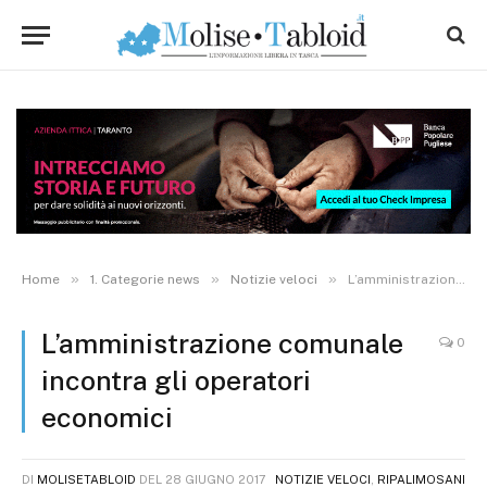
»
»
»
Home
1. Categorie news
Notizie veloci
L’amministrazione comunale incontra gli operatori economici
L’amministrazione comunale
0
incontra gli operatori
economici
DI
MOLISETABLOID
DEL
28 GIUGNO 2017
NOTIZIE VELOCI
,
RIPALIMOSANI