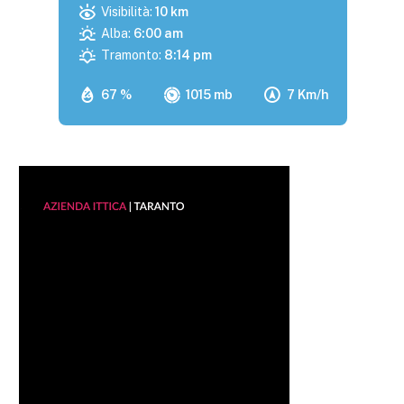
Visibilità:
10 km
Alba:
6:00 am
Tramonto:
8:14 pm
67 %
1015 mb
7 Km/h