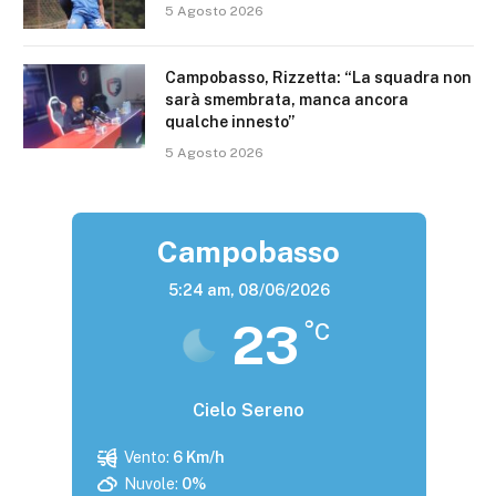
5 Agosto 2026
Campobasso, Rizzetta: “La squadra non
sarà smembrata, manca ancora
qualche innesto”
5 Agosto 2026
Campobasso
5:24 am,
08/06/2026
23
°C
Cielo Sereno
Vento:
6 Km/h
Nuvole:
0%