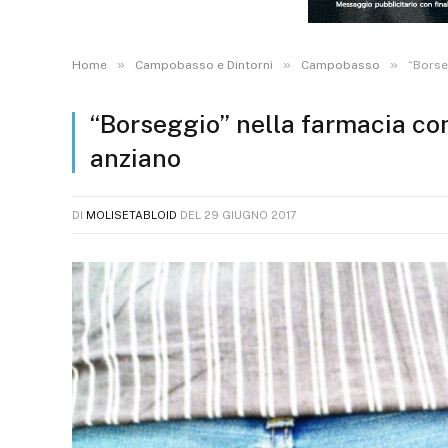
»
»
»
Home
Campobasso e Dintorni
Campobasso
“Borse
“Borseggio” nella farmacia com
anziano
DI
MOLISETABLOID
DEL
29 GIUGNO 2017