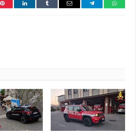
Pinterest
LinkedIn
Tumblr
Email
Telegram
WhatsAp