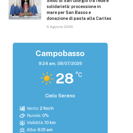
Smoc di San Giorgio tra fede e
solidarietà: processione in
mare per San Basso e
donazione di pasta alla Caritas
6 Agosto 2026
Campobasso
9:24 am,
08/07/2026
28
°C
Cielo Sereno
Vento:
2 Km/h
Nuvole:
0%
Visibilità:
10 km
Alba:
6:01 am