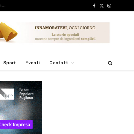
ari, 6 milioni dai Fondi Europei per le borse di studio
Facebook
X
Instagram
(Twitter)
Sport
Eventi
Contatti