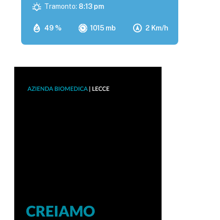
Tramonto:
8:13 pm
49 %
1015 mb
2 Km/h