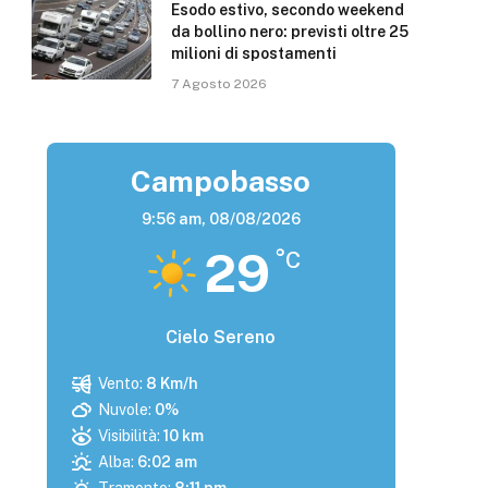
Esodo estivo, secondo weekend
da bollino nero: previsti oltre 25
milioni di spostamenti
7 Agosto 2026
Campobasso
9:56 am,
08/08/2026
29
°C
Cielo Sereno
Vento:
8 Km/h
Nuvole:
0%
Visibilità:
10 km
Alba:
6:02 am