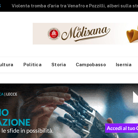
NEWS
A fuoco rimessa agricola, messi in salvo gli animali
ultura
Politica
Storia
Campobasso
Isernia