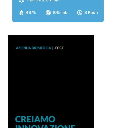
Tramonto:
8:11 pm
49 %
1015 mb
8 Km/h