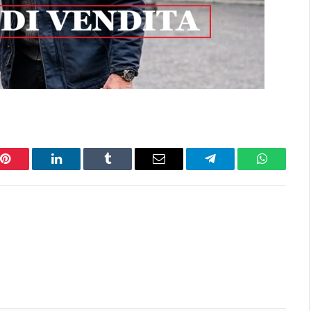
Pinterest
LinkedIn
Tumblr
Email
Telegram
WhatsAp