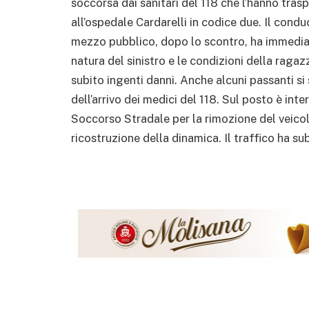
soccorsa dai sanitari del 118 che l’hanno tras
all’ospedale Cardarelli in codice due. Il cond
mezzo pubblico, dopo lo scontro, ha immediat
natura del sinistro e le condizioni della raga
subito ingenti danni. Anche alcuni passanti si s
dell’arrivo dei medici del 118. Sul posto è int
Soccorso Stradale per la rimozione del veicolo 
ricostruzione della dinamica. Il traffico ha s