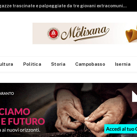
Guardia di Finanza, arrivano sei neo finanzieri al Reparto Aeronavale di Termoli
ultura
Politica
Storia
Campobasso
Isernia