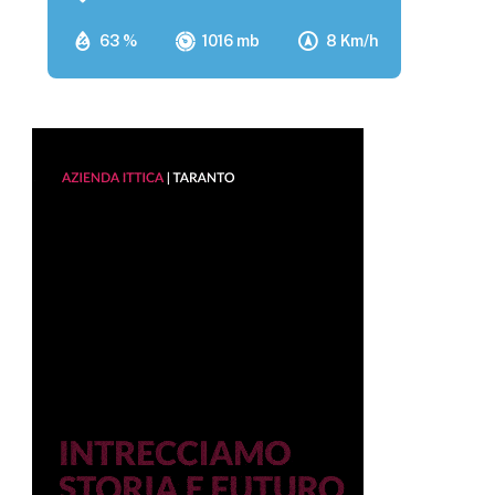
63 %
1016 mb
8 Km/h