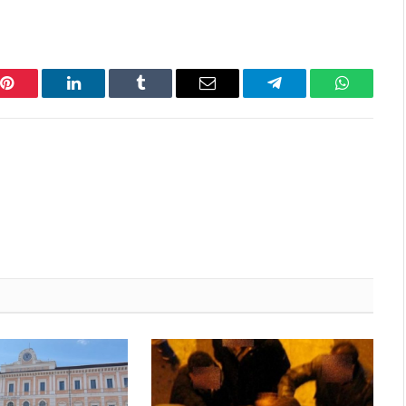
Pinterest
LinkedIn
Tumblr
Email
Telegram
WhatsAp