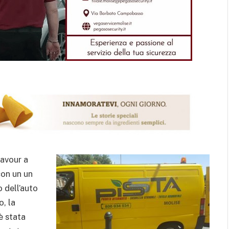
Cavour a
on un un
 dell’auto
, la
è stata