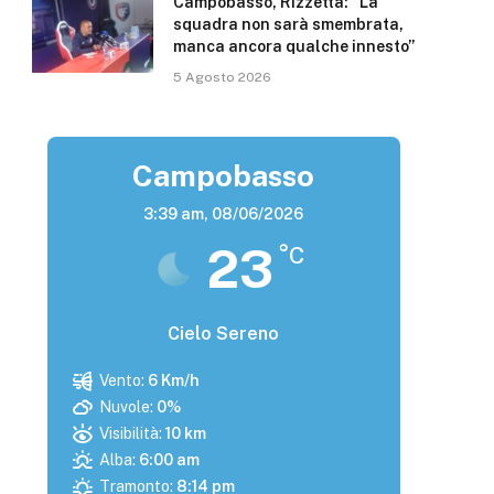
Campobasso, Rizzetta: “La
squadra non sarà smembrata,
manca ancora qualche innesto”
5 Agosto 2026
Campobasso
3:39 am,
08/06/2026
23
°C
Cielo Sereno
Vento:
6 Km/h
Nuvole:
0%
Visibilità:
10 km
Alba:
6:00 am
Tramonto:
8:14 pm