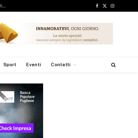
ari, 6 milioni dai Fondi Europei per le borse di studio
Facebook
X
Instagram
(Twitter)
Sport
Eventi
Contatti