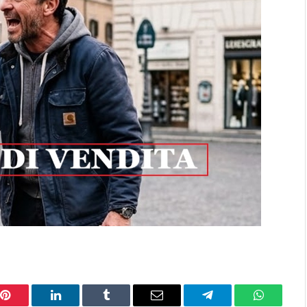
Pinterest
LinkedIn
Tumblr
Email
Telegram
WhatsAp