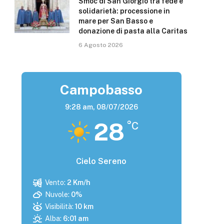
Smoc di San Giorgio tra fede e
solidarietà: processione in
mare per San Basso e
donazione di pasta alla Caritas
6 Agosto 2026
Campobasso
9:28 am,
08/07/2026
28
°C
Cielo Sereno
Vento:
2 Km/h
Nuvole:
0%
Visibilità:
10 km
Alba:
6:01 am