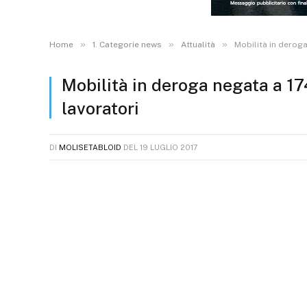
»
»
»
Home
1. Categorie news
Attualità
Mobilità in derog
Mobilità in deroga negata a 1
lavoratori
DI
MOLISETABLOID
DEL
19 LUGLIO 2017