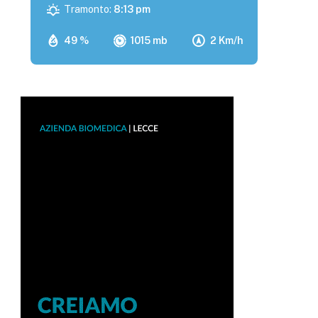
Tramonto:
8:13 pm
49 %
1015 mb
2 Km/h