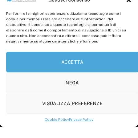
Per fornire le migliori esperienze, utilizziamo tecnologie come i
Registr. presso il Tribunale di Campobasso: 3/2013 del
cookie per memorizzare e/o accedere alle informazioni del
14.11.2013, Cron. 1254
dispositivo. Il consenso a queste tecnologie ci permetterà di
elaborare dati come il comportamento di navigazione o ID unici su
Roc: iscrizione n° 25549 (Prot. 1138/com/15 del
questo sito. Non acconsentire o ritirare il consenso può influire
30.04.2015)
negativamente su alcune caratteristiche e funzioni.
P.Iva: 01707150700
ACCETTA
Molise Tabloid
Viale Manzoni, 38
86100 Campobasso (CB)
NEGA
Tel.
+39 3333169466
VISUALIZZA PREFERENZE
Scrivici a:
info@molisetabloid.it
Cookie Policy
Privacy Policy
commerciale@molisetabloid.it