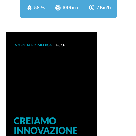
58 %
1016 mb
7 Km/h