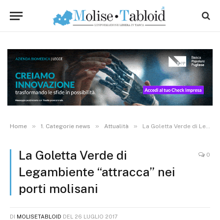
»
»
»
Home
1. Categorie news
Attualità
La Goletta Verde di Legambiente “attracca” nei porti molisani
La Goletta Verde di
0
Legambiente “attracca” nei
porti molisani
DI
MOLISETABLOID
DEL
26 LUGLIO 2017