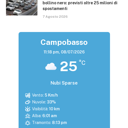
bollino nero: previsti oltre 25 milioni di
spostamenti
7 Agosto 2026
Campobasso
11:18 pm,
08/07/2026
25
°C
Nubi Sparse
Vento:
5 Km/h
Nuvole:
33%
Visibilità:
10 km
Alba:
6:01 am
Tramonto:
8:13 pm