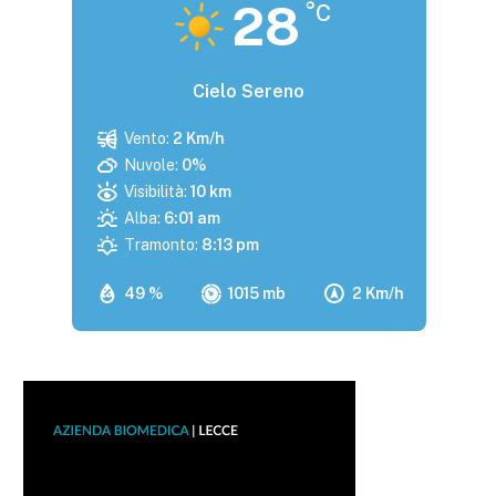
28
°C
Cielo Sereno
Vento:
2 Km/h
Nuvole:
0%
Visibilità:
10 km
Alba:
6:01 am
Tramonto:
8:13 pm
49 %
1015 mb
2 Km/h