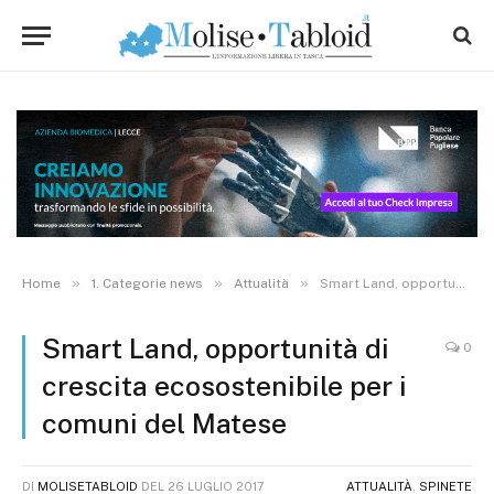
»
»
»
Home
1. Categorie news
Attualità
Smart Land, opportunità di crescita ecosostenibile per i comuni del Matese
Smart Land, opportunità di
0
crescita ecosostenibile per i
comuni del Matese
DI
MOLISETABLOID
DEL
26 LUGLIO 2017
ATTUALITÀ
,
SPINETE