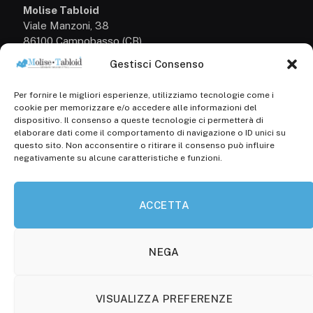
Molise Tabloid
Viale Manzoni, 38
86100 Campobasso (CB)
Gestisci Consenso
Tel.
+39 3333169466
Per fornire le migliori esperienze, utilizziamo tecnologie come i
Scrivici a:
cookie per memorizzare e/o accedere alle informazioni del
info@molisetabloid.it
dispositivo. Il consenso a queste tecnologie ci permetterà di
elaborare dati come il comportamento di navigazione o ID unici su
commerciale@molisetabloid.it
questo sito. Non acconsentire o ritirare il consenso può influire
negativamente su alcune caratteristiche e funzioni.
Disclaimer
ACCETTA
Privacy Policy
Cookie Policy (UE)
NEGA
VISUALIZZA PREFERENZE