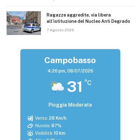
Ragazze aggredite, via libera
all’istituzione del Nucleo Anti Degrado
7 Agosto 2026
Campobasso
4:26 pm,
08/07/2026
31
°C
Pioggia Moderata
Vento:
28 Km/h
Nuvole:
87%
Visibilità:
10 km