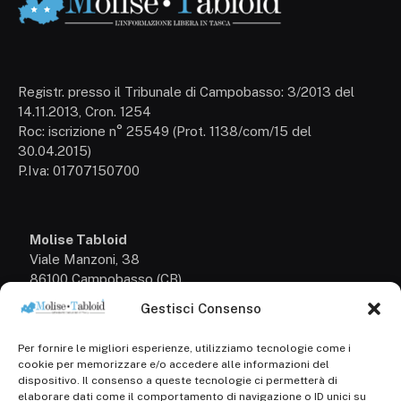
Registr. presso il Tribunale di Campobasso: 3/2013 del
14.11.2013, Cron. 1254
Roc: iscrizione n° 25549 (Prot. 1138/com/15 del
30.04.2015)
P.Iva: 01707150700
Molise Tabloid
Viale Manzoni, 38
86100 Campobasso (CB)
Gestisci Consenso
Tel.
+39 3333169466
Per fornire le migliori esperienze, utilizziamo tecnologie come i
Scrivici a:
cookie per memorizzare e/o accedere alle informazioni del
info@molisetabloid.it
dispositivo. Il consenso a queste tecnologie ci permetterà di
elaborare dati come il comportamento di navigazione o ID unici su
commerciale@molisetabloid.it