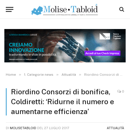
»
»
»
Home
1. Categorie news
Attualità
Riordino Consorzi di bonifica, Coldiretti: ‘Ridurne il numero e aumentarne efficienza’
Riordino Consorzi di bonifica,
0
Coldiretti: ‘Ridurne il numero e
aumentarne efficienza’
DI
MOLISETABLOID
DEL
27 LUGLIO 2017
ATTUALITÀ