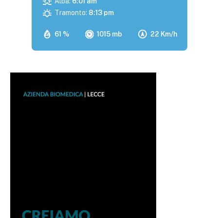
Alba:
6:01 am
Tramonto:
8:13 pm
61 %
1015 mb
22 Km/h