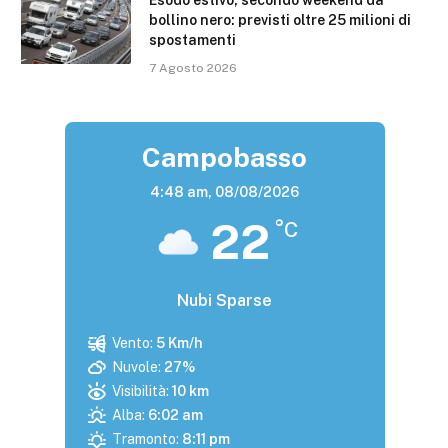
bollino nero: previsti oltre 25 milioni di
spostamenti
7 Agosto 2026
Campobasso
4:48 am,
08/08/2026
22
°C
Nubi Sparse
Vento:
5 Km/h
Nuvole:
27%
Visibilità:
10 km
Alba:
6:02 am
Tramonto:
8:11 pm