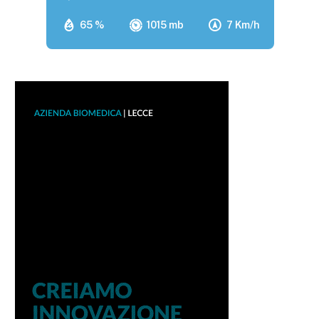
65 %
1015 mb
7 Km/h